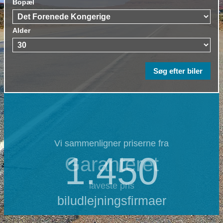
Bopæl
Alder
Vi sammenligner priserne fra
1.450
Garanteret
laveste pris
biludlejningsfirmaer