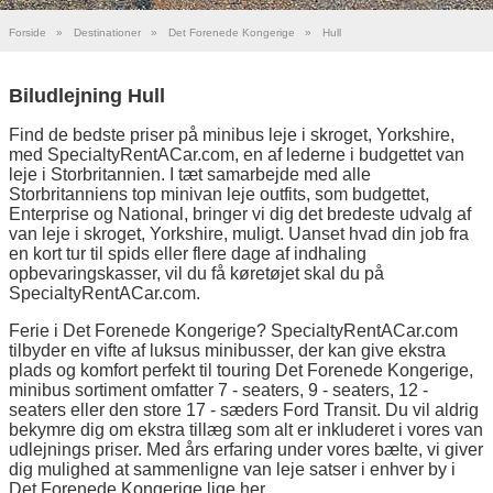
Forside
»
Destinationer
»
Det Forenede Kongerige
»
Hull
Biludlejning Hull
Find de bedste priser på minibus leje i skroget, Yorkshire,
med SpecialtyRentACar.com, en af lederne i budgettet van
leje i Storbritannien. I tæt samarbejde med alle
Storbritanniens top minivan leje outfits, som budgettet,
Enterprise og National, bringer vi dig det bredeste udvalg af
van leje i skroget, Yorkshire, muligt. Uanset hvad din job fra
en kort tur til spids eller flere dage af indhaling
opbevaringskasser, vil du få køretøjet skal du på
SpecialtyRentACar.com.
Ferie i Det Forenede Kongerige? SpecialtyRentACar.com
tilbyder en vifte af luksus minibusser, der kan give ekstra
plads og komfort perfekt til touring Det Forenede Kongerige,
minibus sortiment omfatter 7 - seaters, 9 - seaters, 12 -
seaters eller den store 17 - sæders Ford Transit. Du vil aldrig
bekymre dig om ekstra tillæg som alt er inkluderet i vores van
udlejnings priser. Med års erfaring under vores bælte, vi giver
dig mulighed at sammenligne van leje satser i enhver by i
Det Forenede Kongerige lige her.