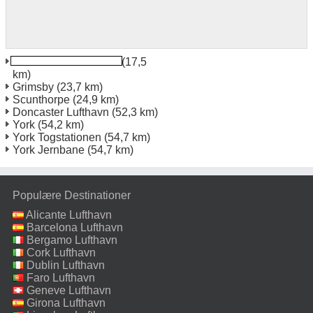
Humberside Lufthavn
(17,5
km)
Grimsby
(23,7 km)
Scunthorpe
(24,9 km)
Doncaster Lufthavn
(52,3 km)
York
(54,2 km)
York Togstationen
(54,7 km)
York Jernbane
(54,7 km)
Populære Destinationer
Alicante Lufthavn
Barcelona Lufthavn
Bergamo Lufthavn
Cork Lufthavn
Dublin Lufthavn
Faro Lufthavn
Geneve Lufthavn
Girona Lufthavn