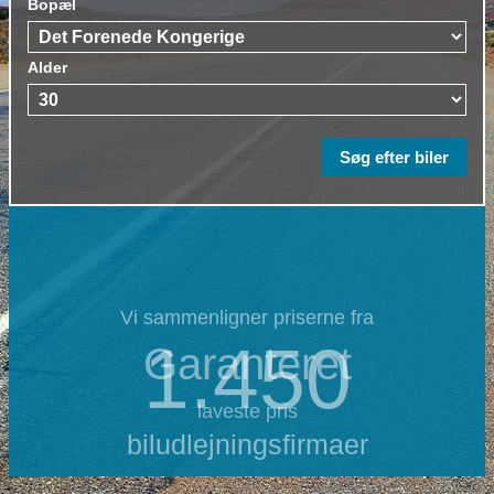
Bopæl
Alder
Vi sammenligner priserne fra
1.450
Garanteret
laveste pris
biludlejningsfirmaer