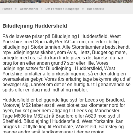
Forside
»
Destinationer
»
Det Forenede Kongerige
»
Huddersfield
Biludlejning Huddersfield
Få de laveste priser på Biludlejning i Huddersfield, West
Yorkshire, med SpecialtyRentACar.com, en leder i billig
biludlejning i Storbritannien. Alle Storbritanniens bedst kendt
mpv udlejningsselskaber, som Avis, Hertz, Budget og mere,
arbejde med os, så du kan finde præcis det køretøj du har
brug for en eller anden grund? stor eller lille. Vores
udlejnings satser for Biludlejning i Huddersfield, West
Yorkshire, omfatter alle omkostningerne, så er der aldrig en
overraskelse gebyr. Vores års erfaring tage bekymre sig ud af
bevæger sig, uanset om det er en hurtig tur til genanvendelse
spids eller en dag med indhaling møbler.
Huddersfield er beliggende lige syd for Leeds og Bradford.
Motorvej M62 løber øst til vest blot et par kilometer nord for
byen, hvilket giver nem adgang til Leeds og Manchester.
Tage M606 fra M62 at nå Bradford eller A629 mod syd til
Sheffield. Biludlejning i Huddersfield, West Yorkshire, kan
bruges til at flytte ting til Rochdale, Wakefield, Barnsley og
mange andre små landkommuner i denne region.