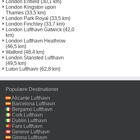
London Enfield
(30,1 km)
London Kingston upon
Thames
(33,5 km)
London Park Royal
(33,5 km)
London Finchley
(33,7 km)
London Lufthavn Gatwick
(42,0
km)
London Lufthavn Heathrow
(46,5 km)
Watford
(48,4 km)
London Stansted Lufthavn
(49,5 km)
Luton Lufthavn
(62,8 km)
Populære Destinationer
Alicante Lufthavn
Barcelona Lufthavn
Bergamo Lufthavn
Cork Lufthavn
Dublin Lufthavn
Faro Lufthavn
Geneve Lufthavn
Girona Lufthavn