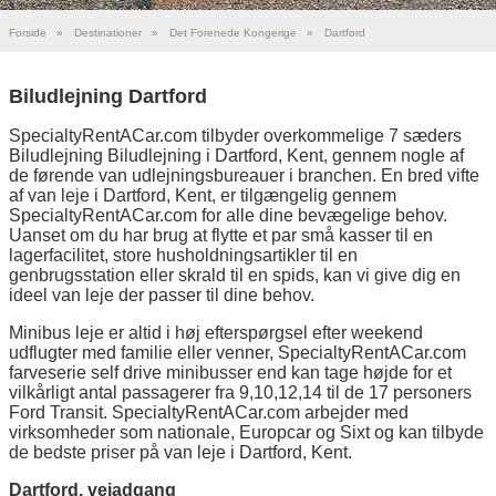
Forside
»
Destinationer
»
Det Forenede Kongerige
»
Dartford
Biludlejning Dartford
SpecialtyRentACar.com tilbyder overkommelige 7 sæders
Biludlejning Biludlejning i Dartford, Kent, gennem nogle af
de førende van udlejningsbureauer i branchen. En bred vifte
af van leje i Dartford, Kent, er tilgængelig gennem
SpecialtyRentACar.com for alle dine bevægelige behov.
Uanset om du har brug at flytte et par små kasser til en
lagerfacilitet, store husholdningsartikler til en
genbrugsstation eller skrald til en spids, kan vi give dig en
ideel van leje der passer til dine behov.
Minibus leje er altid i høj efterspørgsel efter weekend
udflugter med familie eller venner, SpecialtyRentACar.com
farveserie self drive minibusser end kan tage højde for et
vilkårligt antal passagerer fra 9,10,12,14 til de 17 personers
Ford Transit. SpecialtyRentACar.com arbejder med
virksomheder som nationale, Europcar og Sixt og kan tilbyde
de bedste priser på van leje i Dartford, Kent.
Dartford, vejadgang