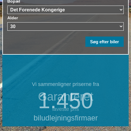
Bopæl
Alder
Vi sammenligner priserne fra
1.450
Garanteret
laveste pris
biludlejningsfirmaer