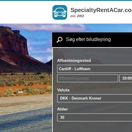
SpecialtyRentACar.c
est. 2002
Søg efter biludlejning
Afhentningssted
Valuta
Alder