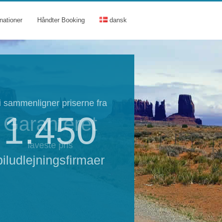
nationer
Håndter Booking
dansk
i sammenligner priserne fra
1.450
Garanteret
laveste pris
biludlejningsfirmaer