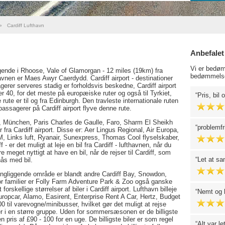
»
Cardiff Lufthavn
Anbefalet
Vi er bedøm
iggende i Rhoose, Vale of Glamorgan - 12 miles (19km) fra
bedømmelse
havnen er Maes Awyr Caerdydd. Cardiff airport - destinationer
agerer serveres stadig er forholdsvis beskedne, Cardiff airport
ver 40, for det meste på europæiske ruter og også til Tyrkiet,
Pris, bil
te er til og fra Edinburgh. Den travleste internationale ruten
assagerer på Cardiff airport flyve denne rute.
, München, Paris Charles de Gaulle, Faro, Sharm El Sheikh
problemf
 fra Cardiff airport. Disse er: Aer Lingus Regional, Air Europa,
M, Links luft, Ryanair, Sunexpress, Thomas Cool flyselskaber,
- er det muligt at leje en bil fra Cardiff - lufthavnen, når du
eget nyttigt at have en bil, når de rejser til Cardiff, som
Let at sa
nås med bil.
kringliggende område er blandt andre Cardiff Bay, Snowdon,
r familier er Folly Farm Adventure Park & Zoo også ganske
rskellige størrelser af biler i Cardiff airport. Lufthavn billeje
Nemt og h
Europcar, Alamo, Easirent, Enterprise Rent A Car, Hertz, Budget
500 til varevogne/minibusser, hvilket gør det muligt at rejse
r i en større gruppe. Uden for sommersæsonen er de billigste
 en pris af £90 - 100 for en uge. De billigste biler er som regel
Alt var le