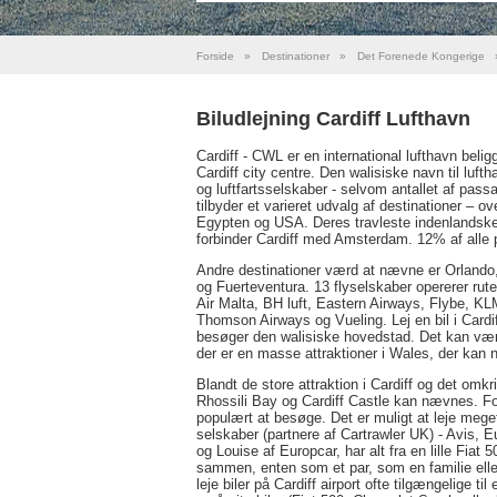
Forside
»
Destinationer
»
Det Forenede Kongerige
Biludlejning Cardiff Lufthavn
Cardiff - CWL er en international lufthavn bel
Cardiff city centre. Den walisiske navn til luft
og luftfartsselskaber - selvom antallet af pass
tilbyder et varieret udvalg af destinationer – o
Egypten og USA. Deres travleste indenlandske ru
forbinder Cardiff med Amsterdam. 12% af alle p
Andre destinationer værd at nævne er Orlando
og Fuerteventura. 13 flyselskaber opererer ruter
Air Malta, BH luft, Eastern Airways, Flybe, KL
Thomson Airways og Vueling. Lej en bil i Cardiff 
besøger den walisiske hovedstad. Det kan være m
der er en masse attraktioner i Wales, der kan 
Blandt de store attraktion i Cardiff og det om
Rhossili Bay og Cardiff Castle kan nævnes. Fo
populært at besøge. Det er muligt at leje meget fo
selskaber (partnere af Cartrawler UK) - Avis, 
og Louise af Europcar, har alt fra en lille Fiat 
sammen, enten som et par, som en familie elle
leje biler på Cardiff airport ofte tilgængelige til