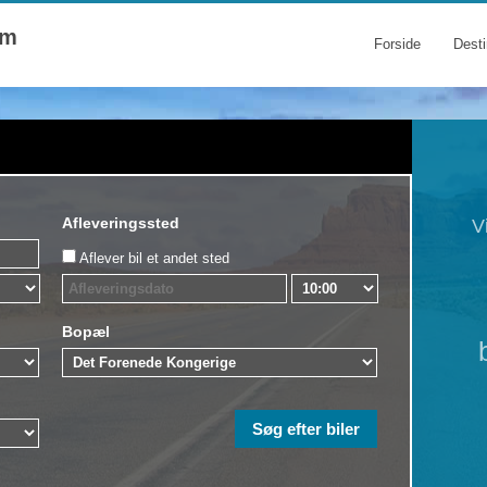
om
Forside
Desti
Afleveringssted
V
Aflever bil et andet sted
Bopæl