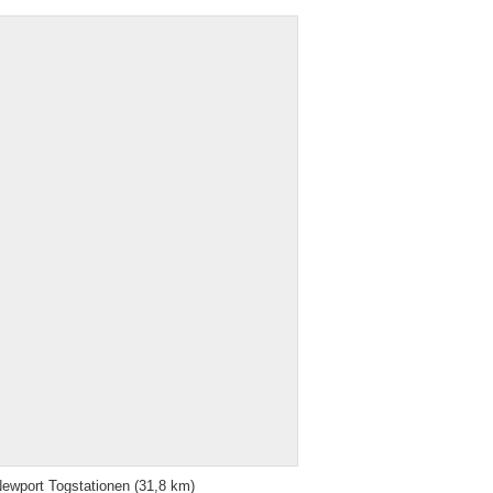
ewport Togstationen
(31,8 km)