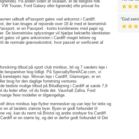
 lignende). På anden siden af skalaen, er de billigste folk
 VW Touran, Ford Galaxy eller lignende) ofte prissat fra
fthavnen udbudt ePassport gates ved ankomst i Cardiff.
God servi
l, der kan bruges af rejsende over 18 år med et biometrisk
Passport, er en Passport - konto kombineres med papir og
er. De biometriske oplysninger vil hjælpe bekræfte identiteten
t gates vil gøre ankomsten i Cardiff meget lettere og
til de normale grænsekontrol, hvor passet er verificeret af
orsikring tilbud på sport club minibus, bil og 7 sæders leje i
de besparelser bog tidligt. På SpecialtyRentACar.com, vi
å køretøjets leje. Minvan leje i Cardiff, Glamorgan, er en
ller brug for den daglige forretning ventures.
de bedste mulige tilbud på Biludlejning i Cardiff at sæde 7,8
du leder efter, vil du finde det. Vauxhall Zafira, Ford
ange flere modeller er tilgængelige.
elf drive minibus leje flytter mennesker og van leje for lette og
r en af landets største byer. Byen er godt forbundet til
e vej, kan du nemt nå Bristol og andre storbyer fra Cardiff.
ardiff er en større by, og det er derfor godt forbundet til Det