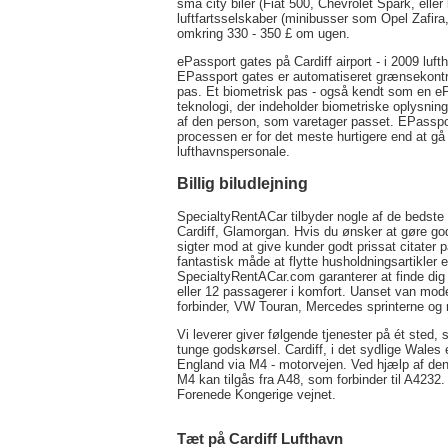
små city biler (Fiat 500, Chevrolet Spark, eller
luftfartsselskaber (minibusser som Opel Zafira,
omkring 330 - 350 £ om ugen.
ePassport gates på Cardiff airport - i 2009 lu
EPassport gates er automatiseret grænsekontro
pas. Et biometrisk pas - også kendt som en e
teknologi, der indeholder biometriske oplysning
af den person, som varetager passet. EPasspor
processen er for det meste hurtigere end at gå 
lufthavnspersonale.
Billig biludlejning
SpecialtyRentACar tilbyder nogle af de bedste f
Cardiff, Glamorgan. Hvis du ønsker at gøre go
sigter mod at give kunder godt prissat citater p
fantastisk måde at flytte husholdningsartikler e
SpecialtyRentACar.com garanterer at finde dig 
eller 12 passagerer i komfort. Uanset van model 
forbinder, VW Touran, Mercedes sprinterne og m
Vi leverer giver følgende tjenester på ét sted, s
tunge godskørsel. Cardiff, i det sydlige Wales e
England via M4 - motorvejen. Ved hjælp af denn
M4 kan tilgås fra A48, som forbinder til A4232. C
Forenede Kongerige vejnet.
Tæt på Cardiff Lufthavn