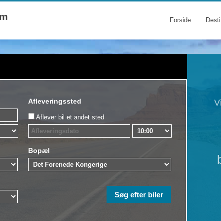
om
Forside
Desti
Afleveringssted
V
Aflever bil et andet sted
Bopæl