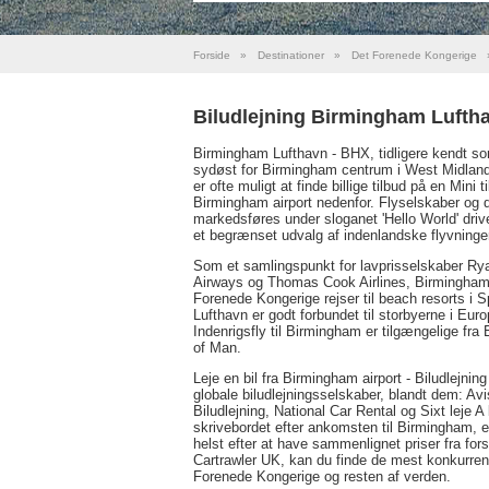
Forside
»
Destinationer
»
Det Forenede Kongerige
Biludlejning Birmingham Lufth
Birmingham Lufthavn - BHX, tidligere kendt som
sydøst for Birmingham centrum i West Midlands
er ofte muligt at finde billige tilbud på en Mini 
Birmingham airport nedenfor. Flyselskaber og d
markedsføres under sloganet 'Hello World' driv
et begrænset udvalg af indenlandske flyvninge
Som et samlingspunkt for lavprisselskaber Ry
Airways og Thomas Cook Airlines, Birmingham L
Forenede Kongerige rejser til beach resorts i
Lufthavn er godt forbundet til storbyerne i Euro
Indenrigsfly til Birmingham er tilgængelige fr
of Man.
Leje en bil fra Birmingham airport - Biludlejnin
globale biludlejningsselskaber, blandt dem: Av
Biludlejning, National Car Rental og Sixt leje A
skrivebordet efter ankomsten til Birmingham, er 
helst efter at have sammenlignet priser fra fo
Cartrawler UK, kan du finde de mest konkurrence
Forenede Kongerige og resten af verden.