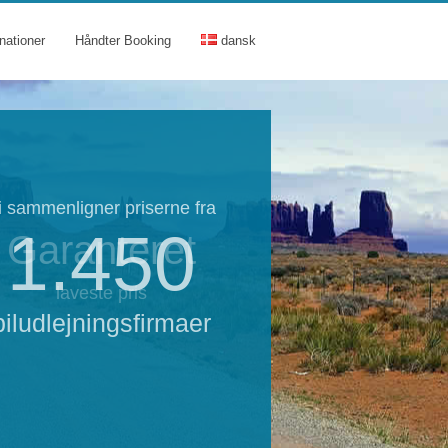
nationer
Håndter Booking
dansk
i sammenligner priserne fra
1.450
Garanteret
laveste pris
biludlejningsfirmaer