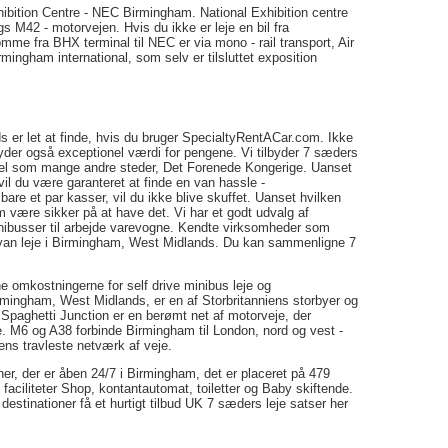
ibition Centre - NEC Birmingham. National Exhibition centre
gs M42 - motorvejen. Hvis du ikke er leje en bil fra
e fra BHX terminal til NEC er via mono - rail transport, Air
Birmingham international, som selv er tilsluttet exposition
s er let at finde, hvis du bruger SpecialtyRentACar.com. Ikke
ilbyder også exceptionel værdi for pengene. Vi tilbyder 7 sæders
vel som mange andre steder, Det Forenede Kongerige. Uanset
 vil du være garanteret at finde en van hassle -
bare et par kasser, vil du ikke blive skuffet. Uanset hvilken
m være sikker på at have det. Vi har et godt udvalg af
 minibusser til arbejde varevogne. Kendte virksomheder som
g van leje i Birmingham, West Midlands. Du kan sammenligne 7
 omkostningerne for self drive minibus leje og
rmingham, West Midlands, er en af Storbritanniens storbyer og
Spaghetti Junction er en berømt net af motorveje, der
e. M6 og A38 forbinde Birmingham til London, nord og vest -
iens travleste netværk af veje.
er, der er åben 24/7 i Birmingham, det er placeret på 479
 faciliteter Shop, kontantautomat, toiletter og Baby skiftende.
 destinationer få et hurtigt tilbud UK 7 sæders leje satser her