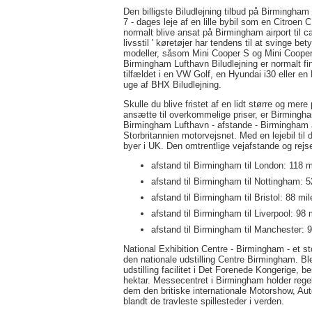
Den billigste Biludlejning tilbud på Birmingham 
7 - dages leje af en lille bybil som en Citroen 
normalt blive ansat på Birmingham airport til c
livsstil ' køretøjer har tendens til at svinge b
modeller, såsom Mini Cooper S og Mini Cooper 
Birmingham Lufthavn Biludlejning er normalt fi
tilfældet i en VW Golf, en Hyundai i30 eller en
uge af BHX Biludlejning.
Skulle du blive fristet af en lidt større og mer
ansætte til overkommelige priser, er Birmingham 
Birmingham Lufthavn - afstande - Birmingham air
Storbritannien motorvejsnet. Med en lejebil til 
byer i UK. Den omtrentlige vejafstande og rejse
afstand til Birmingham til London: 118 mil
afstand til Birmingham til Nottingham: 52
afstand til Birmingham til Bristol: 88 mile
afstand til Birmingham til Liverpool: 98 m
afstand til Birmingham til Manchester: 90
National Exhibition Centre - Birmingham - et st
den nationale udstilling Centre Birmingham. Ble
udstilling facilitet i Det Forenede Kongerige,
hektar. Messecentret i Birmingham holder rege
dem den britiske internationale Motorshow, Aut
blandt de travleste spillesteder i verden.