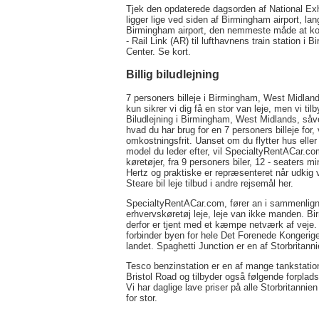
Tjek den opdaterede dagsorden af National Exh
ligger lige ved siden af Birmingham airport, lan
Birmingham airport, den nemmeste måde at komm
- Rail Link (AR) til lufthavnens train station i 
Center. Se kort.
Billig biludlejning
7 personers billeje i Birmingham, West Midland
kun sikrer vi dig få en stor van leje, men vi t
Biludlejning i Birmingham, West Midlands, så
hvad du har brug for en 7 personers billeje for,
omkostningsfrit. Uanset om du flytter hus eller 
model du leder efter, vil SpecialtyRentACar.co
køretøjer, fra 9 personers biler, 12 - seaters
Hertz og praktiske er repræsenteret når udki
Steare bil leje tilbud i andre rejsemål her.
SpecialtyRentACar.com, fører an i sammenligne
erhvervskøretøj leje, leje van ikke manden. Bi
derfor er tjent med et kæmpe netværk af veje. 
forbinder byen for hele Det Forenede Kongerig
landet. Spaghetti Junction er en af Storbritann
Tesco benzinstation er en af mange tankstation
Bristol Road og tilbyder også følgende forplads
Vi har daglige lave priser på alle Storbritannien
for stor.