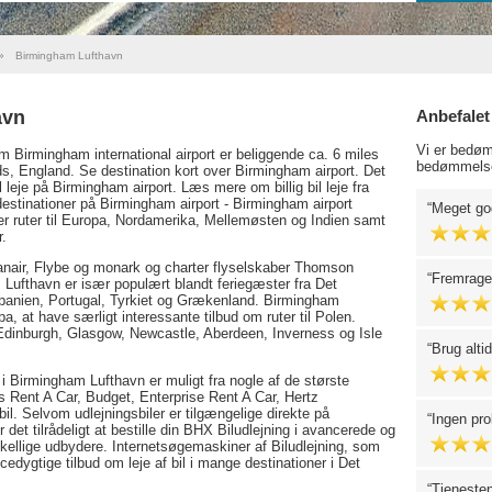
»
Birmingham Lufthavn
avn
Anbefalet
Vi er bedøm
 Birmingham international airport er beliggende ca. 6 miles
bedømmelse
, England. Se destination kort over Birmingham airport. Det
til leje på Birmingham airport. Læs mere om billig bil leje fra
estinationer på Birmingham airport - Birmingham airport
Meget god
er ruter til Europa, Nordamerika, Mellemøsten og Indien samt
r.
anair, Flybe og monark og charter flyselskaber Thomson
Fremragen
ufthavn er især populært blandt feriegæster fra Det
 Spanien, Portugal, Tyrkiet og Grækenland. Birmingham
pa, at have særligt interessante tilbud om ruter til Polen.
a Edinburgh, Glasgow, Newcastle, Aberdeen, Inverness og Isle
Brug alti
g i Birmingham Lufthavn er muligt fra nogle af de største
is Rent A Car, Budget, Enterprise Rent A Car, Hertz
 bil. Selvom udlejningsbiler er tilgængelige direkte på
Ingen pro
det tilrådeligt at bestille din BHX Biludlejning i avancerede og
rskellige udbydere. Internetsøgemaskiner af Biludlejning, som
dygtige tilbud om leje af bil i mange destinationer i Det
Tjenesten