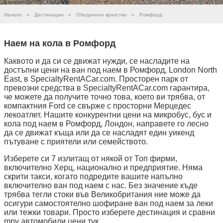
Начало
»
Дестинации
»
Обединено кралство
»
Ромфорд
Наем на кола в Ромфорд
Каквото и да си се движат нужди, се насладите на
достъпни цени на ван под наем в Ромфорд, London North
East, в SpecialtyRentACar.com. Просторен парк от
превозни средства в SpecialtyRentACar.com гарантира,
че можете да получите точно това, което ви трябва, от
компактния Ford се свърже с просторни Мерцедес
лекоатлет. Нашите конкурентни цени на микробус, бус и
кола под наем в Ромфорд, Лондон, направете го лесно
да се движат къща или да се насладят един уикенд
пътуване с приятели или семейството.
Изберете си 7 излитащ от някой от Топ фирми,
включително Херц, национално и предприятие. Няма
скрити такси, когато подредите вашите напълно
включително ван под наем с нас. Без значение къде
трябва тегли стоки във Великобритания ние може да
осигури самостоятелно шофиране ван под наем за леки
или тежки товари. Просто изберете дестинация и сравни
mpv автомобили цени тук.