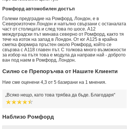
Ромфорд автомобилен достъп
Големи предградие на Ромфорд, Лондон, е в
Североизточен Лондон и напълно свързани с останалата
част от столицата и след това по шосе. A12
междуградски път минава северно от Ромфорд, както тя
тече на изток на запад в Лондон. От юг A125 в крайна
сметка формира пръстен около Ромфорд, който се
свързва с A118 главен път. С толкова много възможности
за избор на пътя това е модула да направи най - доброто
ван под наем в Ромфорд, Лондон.
Силно се Препоръчва от Нашите Клиенти
Ние сме оценени 4,3 от 5 базирани на 1 мнения.
Всяко нещо, като това трябва да бъде. Благодаря
Наблизо Ромфорд