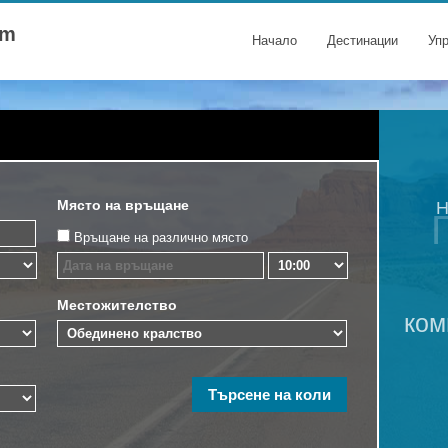
om
Начало
Дестинации
Уп
Място на връщане
Н
Връщане на различно място
Местожителство
ком