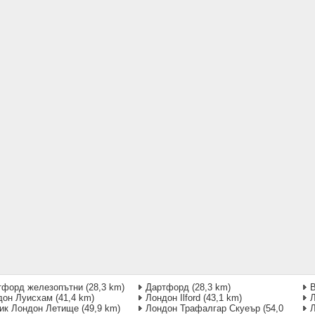
тфорд железопътни
(28,3 km)
Дартфорд
(28,3 km)
B
дон Луисхам
(41,4 km)
Лондон Ilford
(43,1 km)
уик Лондон Летище
(49,9 km)
Лондон Трафалгар Скуеър
(54,0