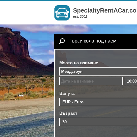
SpecialtyRentACar.c
est. 2002
Търси кола под наем
Място на взимане
Валута
Възраст