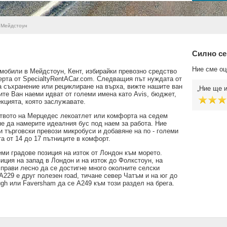
Мейдстоун
Силно се
Ние сме оц
мобили в Мейдстоун, Кент, избирайки превозно средство
ерта от SpecialtyRentACar.com. Следващия път нуждата от
а съхранение или рециклиране на върха, вижте нашите ван
Ние ще и
ите Ван наеми идват от големи имена като Avis, бюджет,
екцията, която заслужавате.
твото на Мерцедес лекоатлет или комфорта на седем
е да намерите идеалния бус под наем за работа. Ние
 търговски превози микробуси и добавяне на по - големи
а от 14 до 17 пътниците в комфорт.
еми градове позиция на изток от Лондон към морето.
иция на запад в Лондон и на изток до Фолкстоун, на
 прави лесно да се достигне много околните селски
A229 е друг полезен road, тичане север Чатъм и на юг до
ugh или Faversham да се A249 към този раздел на брега.