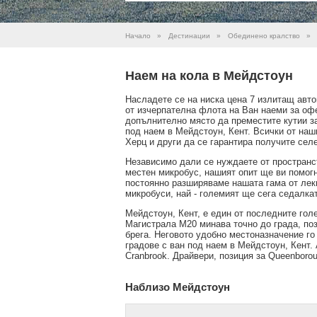
Начало
»
Дестинации
»
Обединено кралство
»
Наем на кола в Мейдстоун
Насладете се на ниска цена 7 излитащ авто
от изчерпателна флота на Ван наеми за оф
допълнително място да преместите кутии з
под наем в Мейдстоун, Кент. Всички от наш
Херц и други да се гарантира получите сел
Независимо дали се нуждаете от пространс
местен микробус, нашият опит ще ви помогн
постоянно разширяваме нашата гама от леки
микробуси, най - големият ще сега седалкат
Мейдстоун, Кент, е един от последните гол
Магистрала M20 минава точно до града, поз
брега. Неговото удобно местоназначение го
градове с ван под наем в Мейдстоун, Кент. 
Cranbrook. Драйвери, позиция за Queenboro
Наблизо Мейдстоун