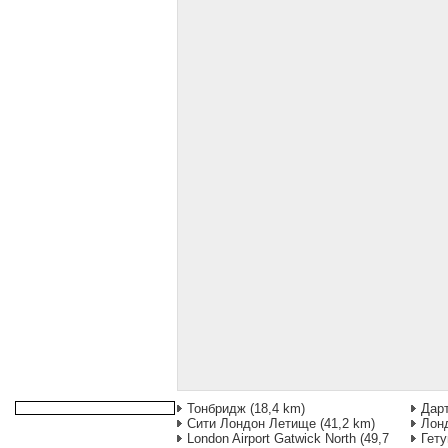
Тонбридж
(18,4 km)
Дар
Сити Лондон Летище
(41,2 km)
Лон
London Airport Gatwick North
(49,7
Гет