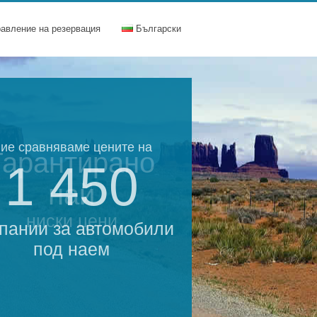
равление на резервация
Български
ие сравняваме цените на
Гарантирано
1 450
най
ниски цени
пании за автомобили
под наем