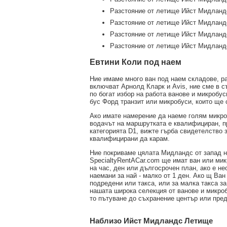
Разстояние от летище Ийст Мидланд
Разстояние от летище Ийст Мидланд
Разстояние от летище Ийст Мидланд
Разстояние от летище Ийст Мидландс
Евтини Коли под наем
Ние имаме много ван под наем складове, р
включват Арнолд Кларк и Avis, ние сме в с
по богат избор на работа ванове и микроб
бус Форд транзит или микробуси, които ще 
Ако имате намерение да наеме голям микроб
водачът на маршрутката е квалифициран, п
категорията D1, вижте гърба свидетелство 
квалифицирани да карам.
Ние покриваме цялата Мидландс от запад на
SpecialtyRentACar.com ще имат ван или мик
на час, ден или дългосрочен план, ако е н
наемани за най - малко от 1 ден. Ако щ Ван
подредени или такса, или за малка такса за
нашата широка селекция от ванове и микроб
то пътуване до съхранение център или пред
Наблизо Ийст Мидландс Летище