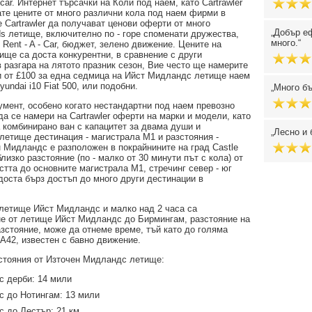
 car. Интернет търсачки на Коли под наем, като Cartrawler
ате цените от много различни кола под наем фирми в
 Cartrawler да получават ценови оферти от много
Добър еф
ds летище, включително по - горе споменати дружества,
много.
 Rent - A - Car, бюджет, зелено движение. Цените на
ище са доста конкурентни, в сравнение с други
 разгара на лятото празник сезон, Вие често ще намерите
ки от £100 за една седмица на Ийст Мидландс летище наем
yundai i10 Fiat 500, или подобни.
Много бъ
умент, особено когато нестандартни под наем превозно
да се намери на Cartrawler оферти на марки и модели, като
a комбинирано ван с капацитет за двама души и
Лесно и 
летище дестинация - магистрала М1 и разстояния -
 Мидландс е разположен в покрайнините на град Castle
лизко разстояние (по - малко от 30 минути път с кола) от
стта до основните магистрала М1, стречинг север - юг
доста бърз достъп до много други дестинации в
летище Ийст Мидландс и малко над 2 часа са
не от летище Ийст Мидландс до Бирмингам, разстояние на
зстояние, може да отнеме време, тъй като до голяма
/A42, известен с бавно движение.
зстояния от Източен Мидландс летище:
с дерби: 14 мили
с до Нотингам: 13 мили
 до Лестър: 21 км