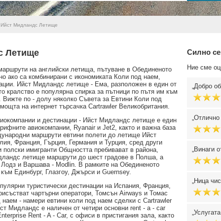
Ийст Мидландс Летище
с Летище
Силно се
Ние сме оц
 маршрути на английски летища, пътуване в Обединеното
но ако са комбинирани с икономиката Коли под наем,
ации. Ийст Мидландс летище - Ема, разположен в един от
Добро об
то кралство е популярна спирка за пътници по пътя им към
 Вижте по - долу няколко Съвета за Евтини Коли под
омощта на интернет търсачка Cartrawler Великобритания.
Отлично 
авиокомпании и дестинации - Ийст Мидландс летище е един
рифните авиокомпании, Ryanair и Jet2, както и важна база
ждународни маршрути евтини полети до летище Ийст
ия, Франция, Гърция, Германия и Турция, сред други
Винаги о
и полски имигранти Общността пребивават в района,
идландс летище маршрути до шест градове в Полша, а
 Лодз и Варшава - Modlin. В рамките на Обединеното
към Единбург, Глазгоу, Джърси и Guernsey.
Ница чис
пулярни туристически дестинации на Испания, Франция,
рисъстват чартърни оператори, Томсън Airways и Томас
наем - намери евтини коли под наем сделки с Cartrawler
 Мидландс е наличен от четири основни rent - a - car
Услугата
terprise Rent - A - Car, с офиси в пристигания зала, както