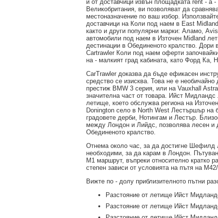
и от доставчици извън площадката rent - a -
Великобритания, ви позволяват да сравняв
местоназначение по ваш избор. Използвайте
доставчици на Коли под наем в East Midlan
както и други популярни марки: Аламо, Avis
автомобили под наем в Източен Midland лет
дестинации в Обединеното кралство. Дори в
Cartrawler Коли под наем оферти започвай
на - малкият град кабината, като Форд Ка, H
CarTrawler доказва да бъде ефикасен инстр
средство се изисква. Това не е необичайно 
престиж BMW 3 серия, или на Vauxhall Astr
значителна част от товара. Ийст Мидландс 
летище, което обслужва региона на Източен
Donington село в North West Лестършър на б
градовете дерби, Нотингам и Лестър. Близо
между Лондон и Лийдс, позволява лесен и 
Обединеното кралство.
Отнема около час, за да достигне Шефилд 
необходими, за да карам в Лондон. Пътува
М1 маршрут, въпреки относително кратко ра
степен зависи от условията на пътя на M42
Вижте по - долу приблизителното пътни ра
Разстояние от летище Ийст Мидланд
Разстояние от летище Ийст Мидланд
Разстояние от летище Ийст Мидландс