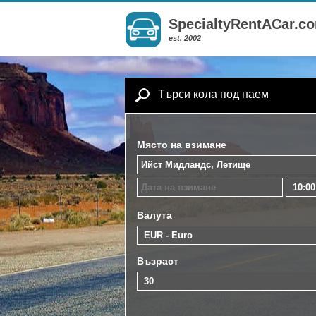
SpecialtyRentACar.c
est. 2002
Търси кола под наем
Място на взимане
Валута
Възраст