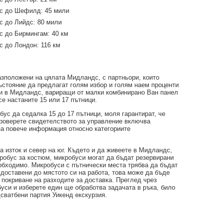
с до Шефилд: 45 мили
с до Лийдс: 80 мили
с до Бирмингам: 40 км
 до Лондон: 116 км
азположени на цялата Мидландс, с партньори, които
ъстояние да предлагат голям избор и голям наем проценти
уси в Мидландс, вариращи от малки комбинирано Ван панел
се настаните 15 или 17 пътници.
ус да седалка 15 до 17 пътници, моля гарантират, че
роверете свидетелството за управление включва
за повече информация относно категориите
 изток и север на юг. Където и да живеете в Мидландс,
робус за костюм, микробуси могат да бъдат резервирани
еобходимо. Микробуси с пътнически места трябва да бъдат
 доставени до мястото си на работа, това може да бъде
 покриване на разходите за доставка. Преглед чрез
уси и изберете един ще обработва задачата в ръка, било
сватбени партия Уикенд екскурзия.