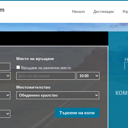
om
Начало
Дестинации
Уп
Място на връщане
Н
Връщане на различно място
Местожителство
ком