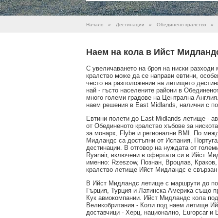
Начало
»
Дестинации
»
Обединено кралство
»
Наем на кола в Ийст Мидланд
С увеличаването на броя на ниски разходи
кралство може да се направи евтини, особе
често на разположение на летището дестин
най - гъсто населените райони в Обединено
много големи градове на Централна Англия.
наем решения в East Midlands, налични с п
Евтини полети до East Midlands летище - 
от Обединеното кралство хъбове за нискота
за монарх, Flybe и регионални BMI. По ме
Мидландс са достъпни от Испания, Португал
дестинации. В отговор на нуждата от голем
Ryanair, включени в офертата си в Ийст М
именно: Rzeszow, Познан, Вроцлав, Краков,
кралство летище Ийст Мидландс е свързан 
В Ийст Мидландс летище с маршрути до по
Гърция, Турция и Латинска Америка също п
Кук авиокомпании. Ийст Мидландс кола под 
Великобритания - Коли под наем летище Ийст
доставчици - Херц, национално, Europcar и En