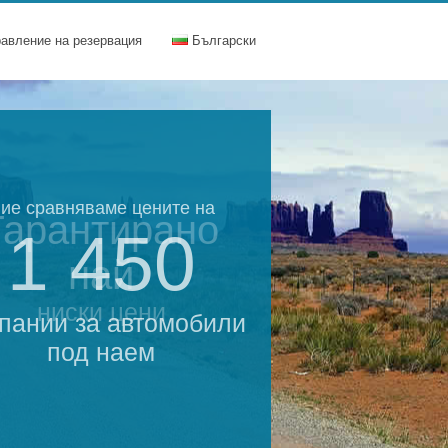
равление на резервация
Български
ие сравняваме цените на
Гарантирано
1 450
най
ниски цени
пании за автомобили
под наем