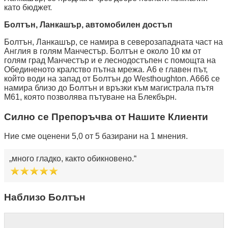
като бюджет.
Болтън, Ланкашър, автомобилен достъп
Болтън, Ланкашър, се намира в северозападната част на
Англия в голям Манчестър. Болтън е около 10 км от
голям град Манчестър и е леснодостъпен с помощта на
Обединеното кралство пътна мрежа. A6 е главен път,
който води на запад от Болтън до Westhoughton. A666 се
намира близо до Болтън и връзки към магистрала пътя
М61, която позволява пътуване на Блекбърн.
Силно се Препоръчва от Нашите Клиенти
Ние сме оценени 5,0 от 5 базирани на 1 мнения.
много гладко, както обикновено.
Наблизо Болтън