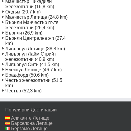
Манчестър Пикадили
железопътни
(16,8 km)
Олдъм
(20,7 km)
Манчестър Летище
(24,8 km)
Бърнли Манчестър пътя
железопътни
(26,4 km)
Бърнли
(26,9 km)
Бърнли Централна жп
(27,4
km)
Ливърпул Летище
(38,8 km)
Ливърпул Лайм Стрийт
железопътни
(40,9 km)
Ливърпул Сити
(41,5 km)
Блекпул Летище
(46,7 km)
Брадфорд
(50,6 km)
Честър железопътни
(51,5
km)
Честър
(52,3 km)
Популярни Дестинации
Аликанте Летище
Барселона Летище
Бергамо Летище