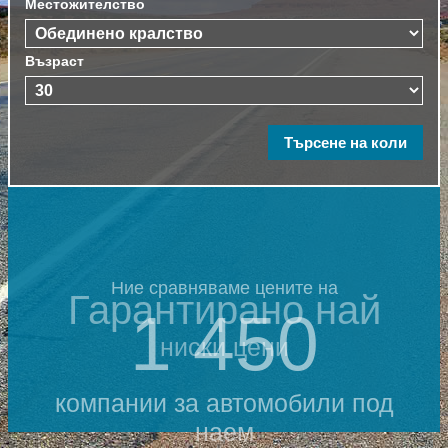
Местожителство
Възраст
Ние сравняваме цените на
Гарантирано най
1 450
ниски цени
компании за автомобили под
наем