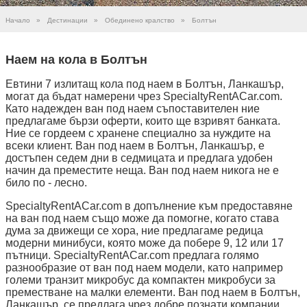
Начало
»
Дестинации
»
Обединено кралство
»
Болтън
Наем на кола в Болтън
Евтини 7 излитащ кола под наем в Болтън, Ланкашър,
могат да бъдат намерени чрез SpecialtyRentACar.com.
Като надежден ван под наем съпоставителен ние
предлагаме бързи оферти, които ще взривят банката.
Ние се гордеем с хранене специално за нуждите на
всеки клиент. Ван под наем в Болтън, Ланкашър, е
достъпен седем дни в седмицата и предлага удобен
начин да преместите неща. Ван под наем никога не е
било по - лесно.
SpecialtyRentACar.com в допълнение към предоставяне
на ван под наем също може да помогне, когато става
дума за движещи се хора, ние предлагаме редица
модерни минибуси, която може да побере 9, 12 или 17
пътници. SpecialtyRentACar.com предлага голямо
разнообразие от ван под наем модели, като например
големи транзит микробус да компактен микробуси за
преместване на малки елементи. Ван под наем в Болтън,
Ланкашър, се предлага чрез добре познати компании