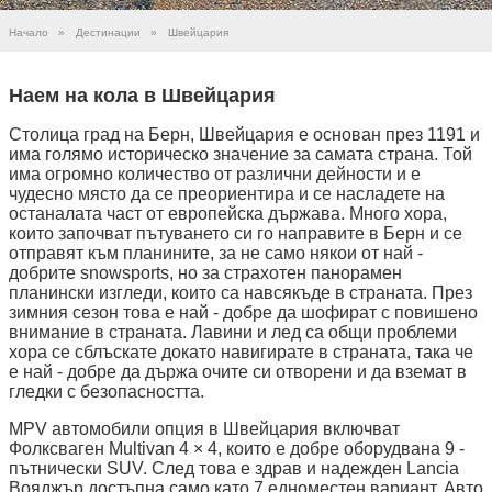
Начало
»
Дестинации
»
Швейцария
Наем на кола в Швейцария
Столица град на Берн, Швейцария е основан през 1191 и
има голямо историческо значение за самата страна. Той
има огромно количество от различни дейности и е
чудесно място да се преориентира и се насладете на
останалата част от европейска държава. Много хора,
които започват пътуването си го направите в Берн и се
отправят към планините, за не само някои от най -
добрите snowsports, но за страхотен панорамен
планински изгледи, които са навсякъде в страната. През
зимния сезон това е най - добре да шофират с повишено
внимание в страната. Лавини и лед са общи проблеми
хора се сблъскате докато навигирате в страната, така че
е най - добре да държа очите си отворени и да вземат в
гледки с безопасността.
MPV автомобили опция в Швейцария включват
Фолксваген Multivan 4 × 4, които е добре оборудвана 9 -
пътнически SUV. След това е здрав и надежден Lancia
Вояджър достъпна само като 7 едноместен вариант. Авто