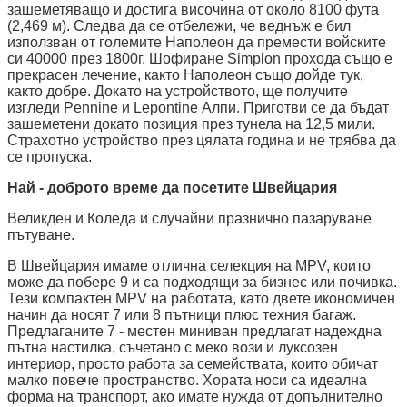
зашеметяващо и достига височина от около 8100 фута
(2,469 м). Следва да се отбележи, че веднъж е бил
използван от големите Наполеон да премести войските
си 40000 през 1800г. Шофиране Simplon прохода също е
прекрасен лечение, както Наполеон също дойде тук,
както добре. Докато на устройството, ще получите
изгледи Pennine и Lepontine Алпи. Приготви се да бъдат
зашеметени докато позиция през тунела на 12,5 мили.
Страхотно устройство през цялата година и не трябва да
се пропуска.
Най - доброто време да посетите Швейцария
Великден и Коледа и случайни празнично пазаруване
пътуване.
В Швейцария имаме отлична селекция на MPV, които
може да побере 9 и са подходящи за бизнес или почивка.
Тези компактен MPV на работата, като двете икономичен
начин да носят 7 или 8 пътници плюс техния багаж.
Предлаганите 7 - местен миниван предлагат надеждна
пътна настилка, съчетано с меко вози и луксозен
интериор, просто работа за семействата, които обичат
малко повече пространство. Хората носи са идеална
форма на транспорт, ако имате нужда от допълнително