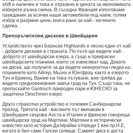
shift е наличен и това е отразено в цената за икономиката
изберете ръчна смяна. В съседна Франция използваме
гражданин за всички наши автомобили под наем, голям
избор и разумни цени, книга рано за най - евтините
сделка.
Препоръчителни дискове в Швейцария
Устройството чрез Бернски Highlands е лесно един от най
- добрите дискове в страната. По пътя ще видите най -
доброто от швейцарски езера, а също и прекрасен
швейцарските планини, които се извисяват над. Докато
на диска, ще получите за да видите невероятна гледка на
планините като Айгер, Мьонх и Юнгфрау, както и езерото
Тун и Бриенц. Време на това пътуване, вие трябва да
видите средновековния замък град на Тун. Също така, не
пропускайте Gantrisch природен парк и ЮНЕСКО за
защитена Oeschinen езеро.
Друго страхотно устройство е големия Санбернарски
проход. Третата най - високите път минавам в
Швейцария свързва Аоста в Италия и френски говореща
швейцарски град на Мартини. Мартини е исторически
известен като история Датирайки отпреди 1 век пр.Н.Е,
когато е бил само Галски селище. Самият диск е доста