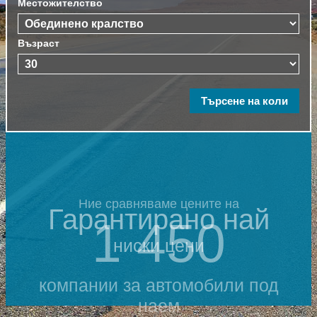
Местожителство
Възраст
Ние сравняваме цените на
Гарантирано най
1 450
ниски цени
компании за автомобили под
наем