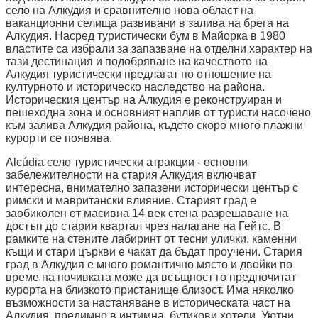
село на Алкудия и сравнително нова област на
ваканционни селища развивани в залива на брега на
Алкудия. Насред туристически бум в Майорка в 1980
властите са избрали за запазване на отделни характер на
тази дестинация и подобряване на качеството на
Алкудия туристически предлагат по отношение на
културното и историческо наследство на района.
Историческия център на Алкудия е реконструиран и
пешеходна зона и основният наплив от туристи насочено
към залива Алкудия района, където скоро много плажни
курорти се появява.
Alcúdia село туристически атракции - основни
забележителности на стария Алкудия включват
интересна, внимателно запазени исторически център с
римски и мавритански влияние. Старият град е
заобиколен от масивна 14 век стена разрешаване на
достъп до стария квартал чрез налагане на Гейтс. В
рамките на стените лабиринт от тесни улички, каменни
къщи и стари църкви е чакат да бъдат проучени. Стария
град в Алкудия е много романтично място и двойки по
време на почивката може да всъщност го предпочитат
курорта на близкото пристанище близост. Има няколко
възможности за настаняване в историческата част на
Алкудия, предимно в интимна, бутикови хотели. Уютни