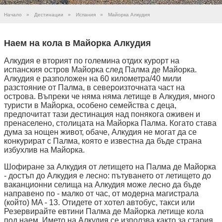
Начало
»
Дестинации
»
Испания
»
Майорка Алкудия
Наем на кола в Майорка Алкудия
Алкудия е вторият по големина отдих курорт на
испанския остров Майорка след Палма де Майорка.
Алкудия е разположен на 60 километра/40 мили
разстояние от Палма, в североизточната част на
острова. Въпреки че няма няма летище в Алкудия, много
туристи в Майорка, особено семейства с деца,
предпочитат тази дестинация над понякога оживен и
пренаселено, столицата на Майорка Палма. Когато става
дума за нощен живот, обаче, Алкудия не могат да се
конкурират с Палма, която е известна да бъде страна
избухлив на Майорка.
Шофиране за Алкудия от летището на Палма де Майорка
- достъп до Алкудия е лесно: пътуването от летището до
ваканционни селища на Алкудия може лесно да бъде
направено по - малко от час, от модерна магистрала
(който) MA - 13. Отидете от хотел автобус, такси или
Резервирайте евтини Палма де Майорка летище кола
под наем. Името на Алкудия се използва както за стария