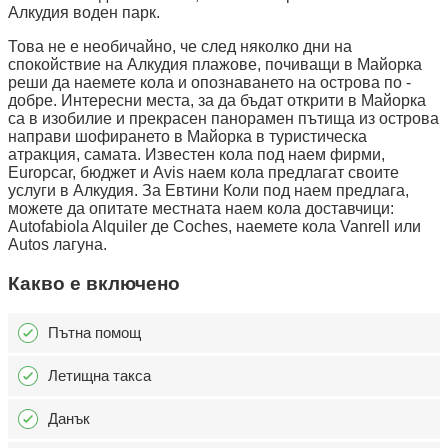
Алкудия воден парк.
Това не е необичайно, че след няколко дни на
спокойствие на Алкудия плажове, почиващи в Майорка
реши да наемете кола и опознаването на острова по -
добре. Интересни места, за да бъдат открити в Майорка
са в изобилие и прекрасен панорамен пътища из острова
направи шофирането в Майорка в туристическа
атракция, самата. Известен кола под наем фирми,
Europcar, бюджет и Avis наем кола предлагат своите
услуги в Алкудия. За Евтини Коли под наем предлага,
можете да опитате местната наем кола доставчици:
Autofabiola Alquiler де Coches, наемете кола Vanrell или
Autos лагуна.
Какво е включено
Пътна помощ
Летищна такса
Данък