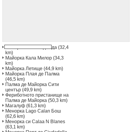
Майорка Кала Раджада
(32,4
km)
Майорка Кала Милор
(34,3
km)
Майорка Летище
(44,9 km)
Майорка Плая де Палма
(46,5 km)
Палма де Майорка Сити
център
(49,9 km)
Фериботното пристанище на
Палма де Майорка
(50,3 km)
Магалуф
(61,3 km)
Менорка Lago Calan Бош
(62,6 km)
Менорка си Calaa N Blanes
(63,1 km)