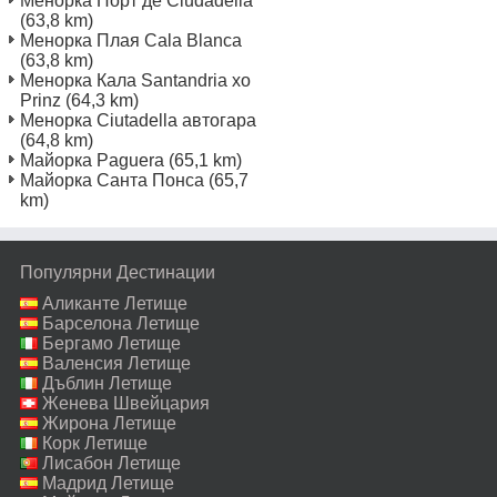
Менорка Порт де Ciudadella
(63,8 km)
Менорка Плая Cala Blanca
(63,8 km)
Менорка Кала Santandria хо
Prinz
(64,3 km)
Менорка Ciutadella автогара
(64,8 km)
Майорка Paguera
(65,1 km)
Майорка Санта Понса
(65,7
km)
Популярни Дестинации
Аликанте Летище
Барселона Летище
Бергамо Летище
Валенсия Летище
Дъблин Летище
Женева Швейцария
Летище
Жирона Летище
Корк Летище
Лисабон Летище
Мадрид Летище