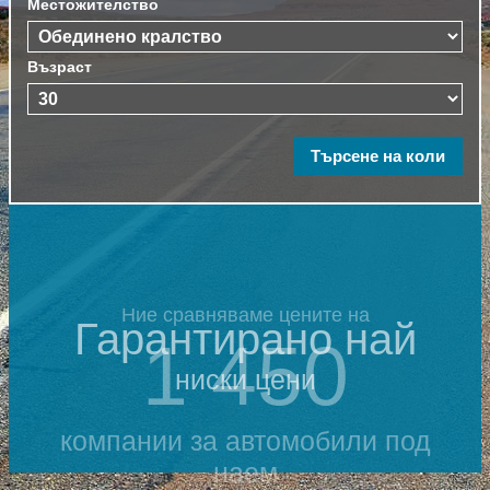
Местожителство
Възраст
Ние сравняваме цените на
Гарантирано най
1 450
ниски цени
компании за автомобили под
наем