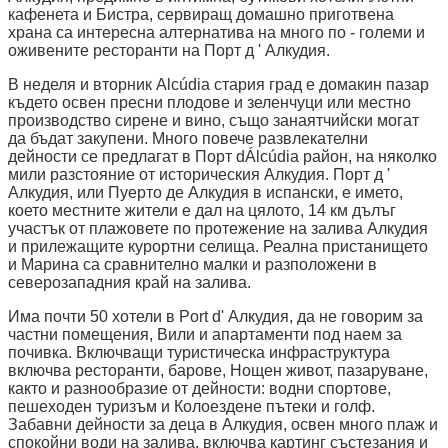
кафенета и Бистра, сервиращ домашно приготвена
храна са интересна алтернатива на много по - големи и
оживените ресторанти на Порт д ' Алкудия.
В неделя и вторник Alcúdia стария град е домакин пазар
където освен пресни плодове и зеленчуци или местно
производство сирене и вино, също занаятчийски могат
да бъдат закупени. Много повече развлекателни
дейности се предлагат в Порт dÁlcúdia район, на няколко
мили разстояние от историческия Алкудия. Порт д '
Алкудия, или Пуерто де Алкудия в испански, е името,
което местните жители е дал на цялото, 14 км дълъг
участък от плажовете по протежение на залива Алкудия
и прилежащите курортни селища. Реална пристанището
и Марина са сравнително малки и разположени в
северозападния край на залива.
Има почти 50 хотели в Port d' Алкудия, да не говорим за
частни помещения, Вили и апартаменти под наем за
почивка. Включващи туристическа инфраструктура
включва ресторанти, барове, Нощен живот, пазаруване,
както и разнообразие от дейности: водни спортове,
пешеходен туризъм и Колоездене пътеки и голф.
Забавни дейности за деца в Алкудия, освен много плаж и
спокойни води на залива, включва картинг състезания и