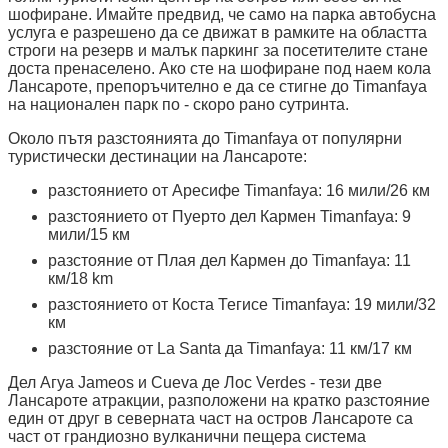
шофиране. Имайте предвид, че само на парка автобусна
услуга е разрешено да се движат в рамките на областта
строги на резерв и малък паркинг за посетителите стане
доста пренаселено. Ако сте на шофиране под наем кола
Лансароте, препоръчително е да се стигне до Timanfaya
на национален парк по - скоро рано сутринта.
Около пътя разстоянията до Timanfaya от популярни
туристически дестинации на Лансароте:
разстоянието от Аресифе Timanfaya: 16 мили/26 км
разстоянието от Пуерто дел Кармен Timanfaya: 9
мили/15 км
разстояние от Плая дел Кармен до Timanfaya: 11
км/18 km
разстоянието от Коста Тегисе Timanfaya: 19 мили/32
км
разстояние от La Santa да Timanfaya: 11 км/17 км
Дел Агуа Jameos и Cueva де Лос Verdes - тези две
Лансароте атракции, разположени на кратко разстояние
един от друг в северната част на остров Лансароте са
част от грандиозно вулканични пещера система