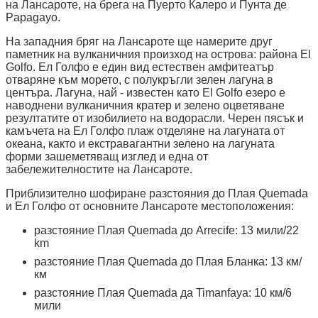
на Лансароте, на брега на Пуерто Калеро и Пунта де
Papagayo.
На западния бряг на Лансароте ще намерите друг
паметник на вулканичния произход на острова: района El
Golfo. Ел Голфо е един вид естествен амфитеатър
отваряне към морето, с полукръгли зелен лагуна в
центъра. Лагуна, най - известен като El Golfo езеро е
наводнени вулканичния кратер и зелено оцветяване
резултатите от изобилието на водорасли. Черен пясък и
камъчета на Ел Голфо плаж отделяне на лагуната от
океана, както и екстравагантни зелено на лагуната
форми зашеметяващ изглед и една от
забележителностите на Лансароте.
Приблизително шофиране разстояния до Плая Quemada
и Ел Голфо от основните Лансароте местоположения:
разстояние Плая Quemada до Arrecife: 13 мили/22
km
разстояние Плая Quemada до Плая Бланка: 13 км/
км
разстояние Плая Quemada да Timanfaya: 10 км/6
мили