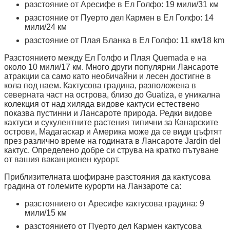
разстояние от Аресифе в Ел Голфо: 19 мили/31 км
разстояние от Пуерто дел Кармен в Ел Голфо: 14
мили/24 км
разстояние от Плая Бланка в Ел Голфо: 11 км/18 km
Разстоянието между Ел Голфо и Плая Quemada е на
около 10 мили/17 км. Много други популярни Лансароте
атракции са само като необичайни и лесен достигне в
кола под наем. Кактусова градина, разположена в
северната част на острова, близо до Guatiza, е уникална
колекция от над хиляда видове кактуси естествено
показва пустинни и Лансароте природа. Редки видове
кактуси и сукулентните растения типични за Канарските
острови, Мадагаскар и Америка може да се види цъфтят
през различно време на годината в Лансароте Jardin del
кактус. Определено добре си струва на кратко пътуване
от вашия ваканционен курорт.
Приблизителната шофиране разстояния да кактусова
градина от големите курорти на Ланзароте са:
разстоянието от Аресифе кактусова градина: 9
мили/15 км
разстоянието от Пуерто дел Кармен кактусова