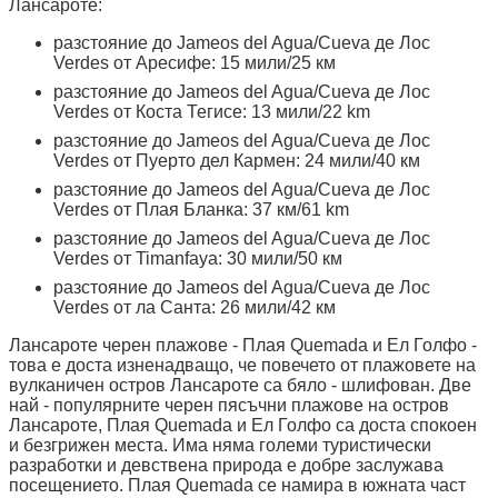
Лансароте:
разстояние до Jameos del Agua/Cueva де Лос
Verdes от Аресифе: 15 мили/25 км
разстояние до Jameos del Agua/Cueva де Лос
Verdes от Коста Тегисе: 13 мили/22 km
разстояние до Jameos del Agua/Cueva де Лос
Verdes от Пуерто дел Кармен: 24 мили/40 км
разстояние до Jameos del Agua/Cueva де Лос
Verdes от Плая Бланка: 37 км/61 km
разстояние до Jameos del Agua/Cueva де Лос
Verdes от Timanfaya: 30 мили/50 км
разстояние до Jameos del Agua/Cueva де Лос
Verdes от ла Санта: 26 мили/42 км
Лансароте черен плажове - Плая Quemada и Ел Голфо -
това е доста изненадващо, че повечето от плажовете на
вулканичен остров Лансароте са бяло - шлифован. Две
най - популярните черен пясъчни плажове на остров
Лансароте, Плая Quemada и Ел Голфо са доста спокоен
и безгрижен места. Има няма големи туристически
разработки и девствена природа е добре заслужава
посещението. Плая Quemada се намира в южната част