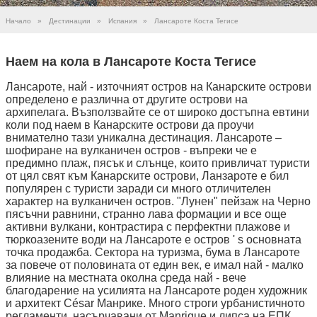
Начало
»
Дестинации
»
Испания
»
Лансароте Коста Тегисе
Наем на кола в Лансароте Коста Тегисе
Лансароте, най - източният остров на Канарските острови
определено е различна от другите острови на
архипелага. Възползвайте се от широко достъпна евтини
коли под наем в Канарските острови да проучи
внимателно тази уникална дестинация. Лансароте –
шофиране на вулканичен остров - въпреки че е
предимно плаж, пясък и слънце, които привличат туристи
от цял свят към Канарските острови, Ланзароте е бил
популярен с туристи заради си много отличителен
характер на вулканичен остров. "Лунен" пейзаж на Черно
пясъчни равнини, странно лава формации и все още
активни вулкани, контрастира с перфектни плажове и
тюркоазените води на Лансароте е остров ' s основната
точка продажба. Сектора на туризма, бума в Лансароте
за повече от половината от един век, е имал най - малко
влияние на местната околна среда най - вече
благодарение на усилията на Лансароте роден художник
и архитект César Манрике. Много строги урбанистичното
регламенти, насърчавани от Manrique и липса на ЕПК