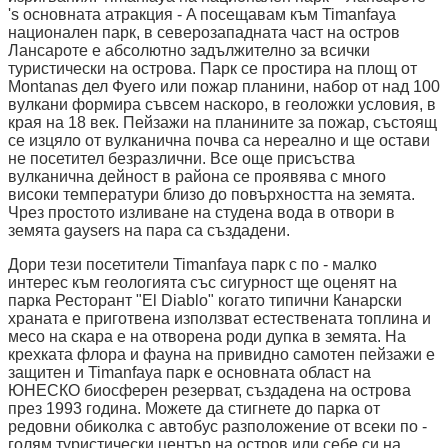
's основната атракция - A посещавам към Timanfaya
национален парк, в северозападната част на остров
Лансароте е абсолютно задължително за всички
туристически на острова. Парк се простира на площ от
Montanas дел Фуего или пожар планини, набор от над 100
вулкани формира съвсем наскоро, в геоложки условия, в
края на 18 век. Пейзажи на планините за пожар, състоящ
се изцяло от вулканична почва са нереално и ще остави
не посетител безразлични. Все още присъства
вулканична дейност в района се проявява с много
високи температури близо до повърхността на земята.
Чрез простото изливане на студена вода в отвори в
земята gaysers на пара са създадени.
Дори тези посетители Timanfaya парк с по - малко
интерес към геологията със сигурност ще оценят на
парка Ресторант "El Diablo" когато типични Канарски
храната е приготвена използват естествената топлина и
месо на скара е на отворена роди дупка в земята. На
крехката флора и фауна на привидно самотен пейзажи е
защитен и Timanfaya парк е основната област на
ЮНЕСКО биосферен резерват, създадена на острова
през 1993 година. Можете да стигнете до парка от
редовни обиколка с автобус разположение от всеки по -
голям туристически център на остров или себе си на