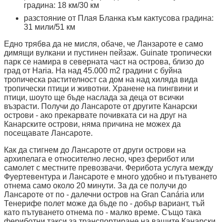
градина: 18 км/30 км
разстояние от Плая Бланка към кактусова градина:
31 мили/51 км
Едно трябва да не мисля, обаче, че Ланзароте е само
димящи вулкани и пустинен пейзаж. Guinate тропически
парк се намира в северната част на острова, близо до
град от Haria. На над 45.000 m2 градини с буйна
тропическа растителност са дом на над хиляда вида
тропически птици и животни. Хранене на пингвини и
птици, шоуто ще бъде наслада за деца от всички
възрасти. Получи до Лансароте от другите Канарски
острови - ако прекарвате почивката си на друг на
Канарските острови, няма причина не можех да
посещавате Лансароте.
Как да стигнем до Лансароте от други острови на
архипелага е относително лесно, чрез ферибот или
самолет с местните превозвачи. Ферибота услуга между
Фуертевентура и Лансароте е много удобно и пътуването
отнема само около 20 минути. За да се получи до
Лансароте от по - далечни остров на Gran Canária или
Тенерифе полет може да бъде по - добър вариант, тъй
като пътуването отнема по - малко време. Също така
фериботни такси за транспортиране на вашите Канарски