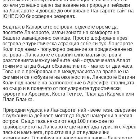
хотели успешно целят запазване на природни пейзажи
на Лансароте и доведе до обявяване Лансароте сайт на
ЮНЕСКО биосферен резерват.
Веднъж в Канарските острови, отделете време да
посетите Лансароте, извън зоната на комфорта на
Вашето ваканционно селище. Просто шофиране през
острова е туристическа атракция себе си тук. Лансароте
Коли под наем - популярно решение за придвижване из
острова - Лансароте е сравнително малък остров и
разстоянията между нейните най - отдалечената Апарт
точки могат да бъдат обхванати в по - малко от два часа.
Това не е преброяване в междучасията за правене на
снимки и се любувате на околностите. Лансароте Евтини
Коли под наем е на разположение в Аресифе, столицата,
но също и в повечето от популярните туристически
курорти на Аресифе, Коста Тегисе, Плая дел Кармен или
Плая Бланка.
Природни чудеса на Лансароте, най - вече тези, свързани
с вулканична дейност, могат да бъдат намерени в целия
остров. Също така някои от над 100 плажове по
крайбрежието на Лансароте ще изненада туристи с черен
пясък и камъчета, произтичащи от вулканични
изригвания. Timanfaya на национален парк – Лансароте