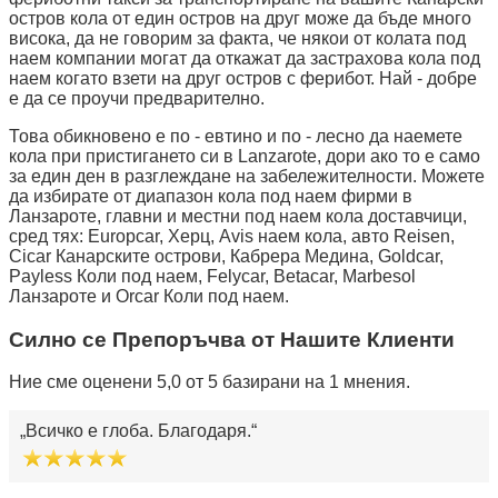
остров кола от един остров на друг може да бъде много
висока, да не говорим за факта, че някои от колата под
наем компании могат да откажат да застрахова кола под
наем когато взети на друг остров с ферибот. Най - добре
е да се проучи предварително.
Това обикновено е по - евтино и по - лесно да наемете
кола при пристигането си в Lanzarote, дори ако то е само
за един ден в разглеждане на забележителности. Можете
да избирате от диапазон кола под наем фирми в
Ланзароте, главни и местни под наем кола доставчици,
сред тях: Europcar, Херц, Avis наем кола, авто Reisen,
Cicar Канарските острови, Кабрера Медина, Goldcar,
Payless Коли под наем, Felycar, Betacar, Marbesol
Ланзароте и Orcar Коли под наем.
Силно се Препоръчва от Нашите Клиенти
Ние сме оценени 5,0 от 5 базирани на 1 мнения.
Всичко е глоба. Благодаря.