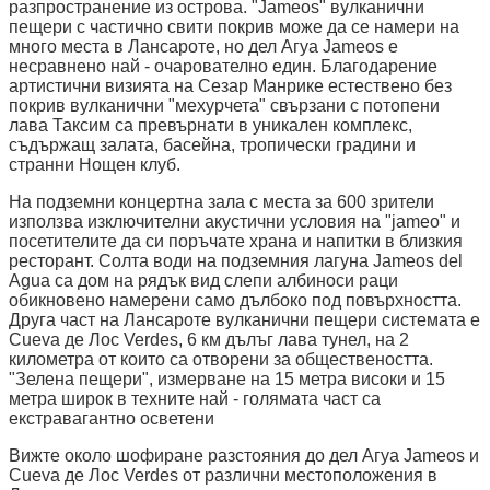
разпространение из острова. "Jameos" вулканични
пещери с частично свити покрив може да се намери на
много места в Лансароте, но дел Агуа Jameos е
несравнено най - очарователно един. Благодарение
артистични визията на Сезар Манрике естествено без
покрив вулканични "мехурчета" свързани с потопени
лава Таксим са превърнати в уникален комплекс,
съдържащ залата, басейна, тропически градини и
странни Нощен клуб.
На подземни концертна зала с места за 600 зрители
използва изключителни акустични условия на "jameo" и
посетителите да си поръчате храна и напитки в близкия
ресторант. Солта води на подземния лагуна Jameos del
Agua са дом на рядък вид слепи албиноси раци
обикновено намерени само дълбоко под повърхността.
Друга част на Лансароте вулканични пещери системата е
Cueva де Лос Verdes, 6 км дълъг лава тунел, на 2
километра от които са отворени за обществеността.
"Зелена пещери", измерване на 15 метра високи и 15
метра широк в техните най - голямата част са
екстравагантно осветени
Вижте около шофиране разстояния до дел Агуа Jameos и
Cueva де Лос Verdes от различни местоположения в