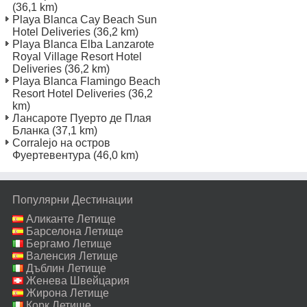
(36,1 km)
Playa Blanca Cay Beach Sun
Hotel Deliveries
(36,2 km)
Playa Blanca Elba Lanzarote
Royal Village Resort Hotel
Deliveries
(36,2 km)
Playa Blanca Flamingo Beach
Resort Hotel Deliveries
(36,2
km)
Лансароте Пуерто де Плая
Бланка
(37,1 km)
Corralejo на остров
Фуертевентура
(46,0 km)
Популярни Дестинации
Аликанте Летище
Барселона Летище
Бергамо Летище
Валенсия Летище
Дъблин Летище
Женева Швейцария
Летище
Жирона Летище
Корк Летище