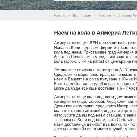
Начало
»
Дестинации
»
Испания
»
Алмериа Ле
Наем на кола в Алмериа Лети
Алмерия летище - ЛЕЙ е вторият най - нат
Испания Коли под наем фирми Goldcar, Europ
кола под наем. Пристанище град Алмерия (и
брега на Средиземно море, в източната час
кола (appox. 5 км на изток) от центъра на гр
Летището е свързан с магистрала A - 7, изв
Средиземно море, простиращ се по южното
наем е Вашият избор за пътуване в Южна Ис
Коста дел Сол са на удобно разстояние от
може да бъде все още достъпни в 6 - 7 час
Алмерия летище кола под наем доставчици 
Алмерия летище. Europcar, Херц коли под н
Други коли компании, сред които Интер наем
кола доставяме автомобили до летището н
автобусите да им под наем станции, винаги
търсачки на Коли под наем, като Cartrawler
наем доставчици дейност във всяка по - го
достъпни онлайн са, в много случай, много п