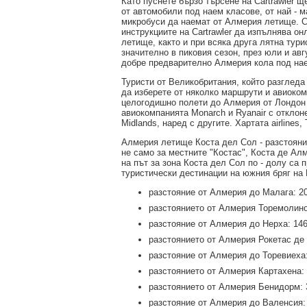
Като пуснете бързо търсене на Cartrawler 
от автомобили под наем класове, от най - м
микробуси да наемат от Алмерия летище. С
инструкциите на Cartrawler да изпълнява он
летище, както и при всяка друга лятна тур
значително в пиковия сезон, през юли и авгу
добре предварително Алмерия кола под на
Туристи от Великобритания, който разглед
да изберете от няколко маршрути и авиоко
целогодишно полети до Алмерия от Лондон 
авиокомпанията Monarch и Ryanair с отклон
Midlands, наред с другите. Хартата airline
Алмерия летище Коста дел Сол - разстояни
не само за местните "Костас", Коста де Ал
на път за зона Коста дел Сол по - долу са
туристически дестинации на южния бряг на 
разстояние от Алмерия до Малага: 2
разстоянието от Алмерия Торемолино
разстояние от Алмерия до Нерха: 14
разстоянието от Алмерия Рокетас де
разстояние от Алмерия до Торевиеха
разстоянието от Алмерия Картахена:
разстоянието от Алмерия Бенидорм: 
разстояние от Алмерия до Валенсия: