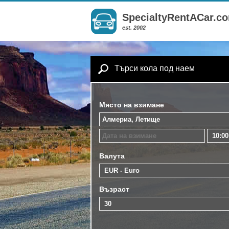
SpecialtyRentACar.c
est. 2002
Търси кола под наем
Място на взимане
Валута
Възраст