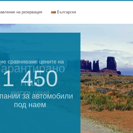
равление на резервация
Български
ие сравняваме цените на
Гарантирано
1 450
най
ниски цени
пании за автомобили
под наем