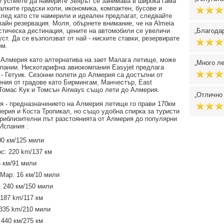
ще успеете да намерите Звярът се занимава в широка гама
алките градски коли, икономика, компактен, бусове и
лед като сте намерили и идеален предлагат, следвайте
лайн резервация. Моля, обърнете внимание, че на Almeia
истическа дестинация, цените на автомобили се увеличи
Благодар
ст. Да се възползват от най - ниските ставки, резервирате
ем.
а Алмерия като алтернатива на зает Малага летище, може
Много ле
мпании. Нискотарифна авиокомпания Easyjet предлага
- Гетуик. Сезонни полети до Алмерия са достъпни от
ения от градове като Бирмингам, Манчестър, East
s, Томас Кук и Томсън Airways също лети до Алмерия.
Отлично 
я - предназначението на Алмерия летище го прави 170км
мерия и Коста Тропикал, но също удобна спирка за туристи
 приблизителни път разстоянията от Алмерия до популярни
Испания :
00 км/125 мили
с: 220 km/137 км
6 км/91 мили
 Мар: 16 км/10 мили
: 240 км/150 мили
 187 km/117 км
335 km/210 мили
 440 км/275 км