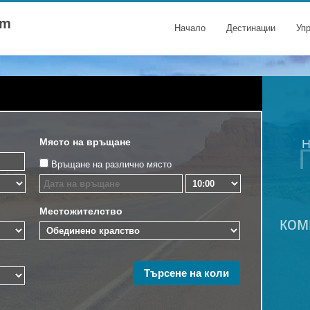
om
Начало
Дестинации
Уп
Място на връщане
Н
Връщане на различно място
Местожителство
ком