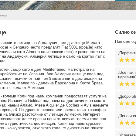
тище
ще
Силно се
Ние сме оц
оварените летище на Андалусия, след летище Малага.
car и Centauro често предлагат Fiat 500L (фоайе) като
зписани като Almería на испански език) е разположен на
Перфект
т на Андалусия. Алмерия летище е само на кратък път с
ада.
естен също като е дел Mediterráneo, магистрала на
Все пак 
 крайбрежие на Испания. Ако Алмерия летище кола под
царевица
пания, всички от най - емблематичните дестинации на
 Алмерия. Малко по - далечна Барселона и Коста Брава
а път с кола от Алмерия.
- големи Коли под наем компании предоставят услуги на
Добро об
аем Испания и Goldcar под наем са доставчици на място.
ат, наеми Аламо, Atesa Alquiler де Coches и Avis наемете
а среща & Поздравете основа или предоставят трансфер
 в на близко разстояние от летище Алмерия. Интернет
Ясно и е
, позволяват да се сравни цени от всички големи кола под
ляма туристическа дестинация. Коли под наем курсове,
о - конкурентен, отколкото кола ire директно на гишето.
Услугата