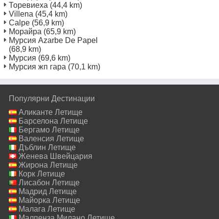
Торевиеха
(44,4 km)
Villena
(45,4 km)
Calpe
(56,9 km)
Морайра
(65,9 km)
Мурсия Azarbe De Papel
(68,9 km)
Мурсия
(69,6 km)
Мурсия жп гара
(70,1 km)
Популярни Дестинации
Аликанте Летище
Барселона Летище
Бергамо Летище
Валенсия Летище
Дъблин Летище
Женева Швейцария
Летище
Жирона Летище
Корк Летище
Лисабон Летище
Мадрид Летище
Майорка Летище
Малага Летище
Малпенза Милано Летище