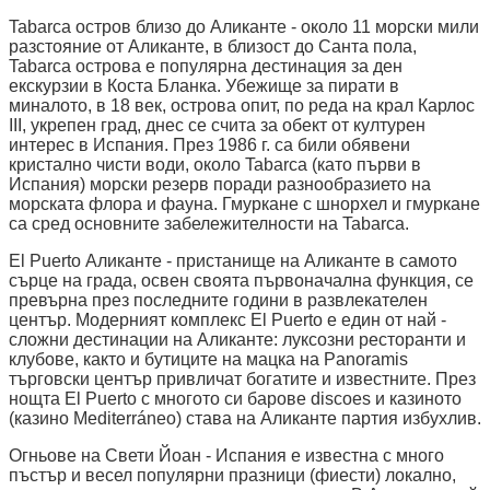
Tabarca остров близо до Аликанте - около 11 морски мили
разстояние от Аликанте, в близост до Санта пола,
Tabarca острова е популярна дестинация за ден
екскурзии в Коста Бланка. Убежище за пирати в
миналото, в 18 век, острова опит, по реда на крал Карлос
III, укрепен град, днес се счита за обект от културен
интерес в Испания. През 1986 г. са били обявени
кристално чисти води, около Tabarca (като първи в
Испания) морски резерв поради разнообразието на
морската флора и фауна. Гмуркане с шнорхел и гмуркане
са сред основните забележителности на Tabarca.
El Puerto Аликанте - пристанище на Аликанте в самото
сърце на града, освен своята първоначална функция, се
превърна през последните години в развлекателен
център. Модерният комплекс El Puerto е един от най -
сложни дестинации на Аликанте: луксозни ресторанти и
клубове, както и бутиците на мацка на Panoramis
търговски център привличат богатите и известните. През
нощта El Puerto с многото си барове discoes и казиното
(казино Mediterráneo) става на Аликанте партия избухлив.
Огньове на Свети Йоан - Испания е известна с много
пъстър и весел популярни празници (фиести) локално,