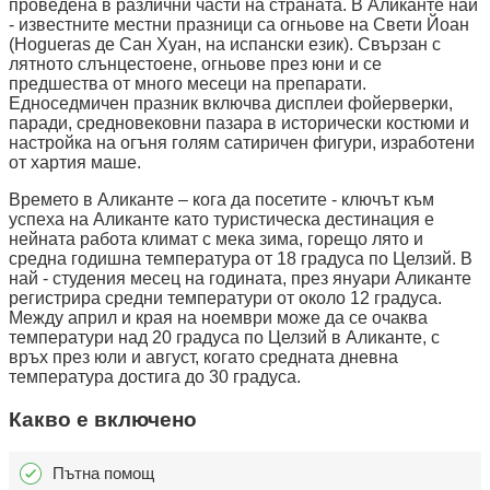
проведена в различни части на страната. В Аликанте най
- известните местни празници са огньове на Свети Йоан
(Hogueras де Сан Хуан, на испански език). Свързан с
лятното слънцестоене, огньове през юни и се
предшества от много месеци на препарати.
Едноседмичен празник включва дисплеи фойерверки,
паради, средновековни пазара в исторически костюми и
настройка на огъня голям сатиричен фигури, изработени
от хартия маше.
Времето в Аликанте – кога да посетите - ключът към
успеха на Аликанте като туристическа дестинация е
нейната работа климат с мека зима, горещо лято и
средна годишна температура от 18 градуса по Целзий. В
най - студения месец на годината, през януари Аликанте
регистрира средни температури от около 12 градуса.
Между април и края на ноември може да се очаква
температури над 20 градуса по Целзий в Аликанте, с
връх през юли и август, когато средната дневна
температура достига до 30 градуса.
Какво е включено
Пътна помощ