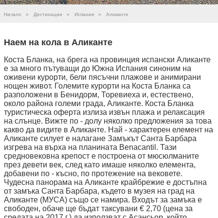
Начало
»
Дестинации
»
Испания
»
Аликанте
Наем на кола в Аликанте
Коста Бланка, на брега на провинция испански Аликанте
е за много пътуващи до Южна Испания синоним на
оживени курорти, бели пясъчни плажове и анимирани
нощен живот. Големите курорти на Коста Бланка са
разположени в Бенидорм, Торевиеха и, естествено,
около района големи града, Аликанте. Коста Бланка
туристическа оферта излиза извън плажа и релаксация
на слънце. Вижте по - долу няколко предложения за това
какво да видите в Аликанте. Най - характерен елемент на
Аликанте силует е налагане Замъкът Санта Барбара
изгрева на върха на планината Benacantil. Тази
средновековна крепост е построена от мюсюлманите
през девети век, след като имаше няколко елемента,
добавени по - късно, по протежение на вековете.
Чудесна панорама на Аликанте крайбрежие е достъпна
от замъка Санта Барбара, където в музея на град на
Аликанте (МУСА) също се намира. Входът за замъка е
свободен, обаче ще бъдат таксувани € 2,70 (цена за
средата на 2017 г.) да използват с Асансьор, който