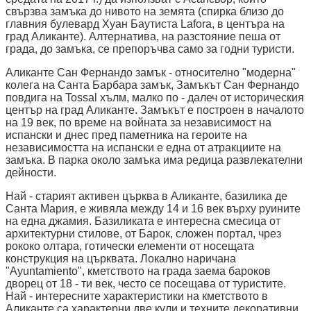
свързва замъка до нивото на земята (спирка близо до
главния булевард Хуан Баутиста Lafora, в центъра на
град Аликанте). Алтернатива, на разстояние пеша от
града, до замъка, се препоръчва само за годни туристи.
Аликанте Сан Фернандо замък - относително "модерна"
колега на Санта Барбара замък, Замъкът Сан Фернандо
повдига на Tossal хълм, малко по - далеч от историческия
център на град Аликанте. Замъкът е построен в началото
на 19 век, по време на войната за независимост на
испански и днес пред паметника на героите на
независимостта на испански е една от атракциите на
замъка. В парка около замъка има редица развлекателни
дейности.
Най - старият активен църква в Аликанте, базилика де
Санта Мария, е живяла между 14 и 16 век върху руините
на една джамия. Базиликата е интересна смесица от
архитектурни стилове, от Барок, сложен портал, чрез
рококо олтара, готически елементи от носещата
конструкция на църквата. Локално наричана
"Ayuntamiento", кметството на града заема бароков
дворец от 18 - ти век, често се посещава от туристите.
Най - интересните характеристики на кметството в
Аликанте са характерни две кули и техните декоративни