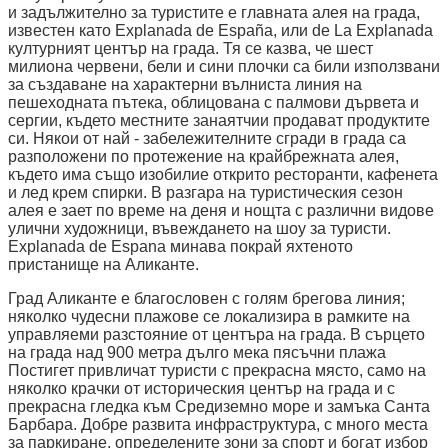
и задължително за туристите е главната алея на града,
известен като Explanada de España, или de La Explanada
културният център на града. Тя се казва, че шест
милиона червени, бели и сини плочки са били използвани
за създаване на характерни вълниста линия на
пешеходната пътека, облицована с палмови дървета и
сергии, където местните занаятчии продават продуктите
си. Някои от най - забележителните сгради в града са
разположени по протежение на крайбрежната алея,
където има също изобилие открито ресторанти, кафенета
и лед крем спирки. В разгара на туристическия сезон
алея е зает по време на деня и нощта с различни видове
улични художници, въвеждането на шоу за туристи.
Explanada de Espana минава покрай яхтеното
пристанище на Аликанте.
Град Аликанте е благословен с голям брегова линия;
няколко чудесни плажове се локализира в рамките на
управляеми разстояние от центъра на града. В сърцето
на града над 900 метра дълго мека пясъчни плажа
Постигет привличат туристи с прекрасна място, само на
няколко крачки от историческия център на града и с
прекрасна гледка към Средиземно море и замъка Санта
Барбара. Добре развита инфраструктура, с много места
за паркиране, определените зони за спорт и богат избор