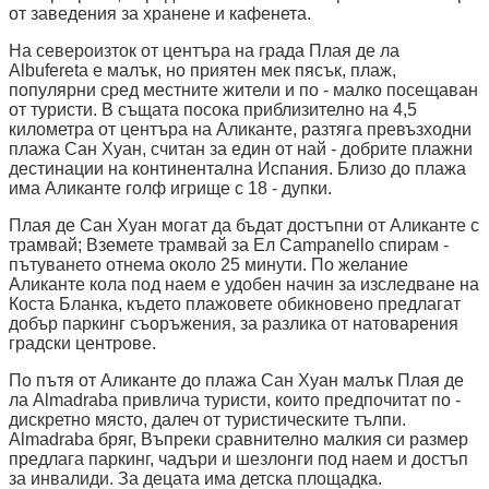
от заведения за хранене и кафенета.
На североизток от центъра на града Плая де ла
Albufereta е малък, но приятен мек пясък, плаж,
популярни сред местните жители и по - малко посещаван
от туристи. В същата посока приблизително на 4,5
километра от центъра на Аликанте, разтяга превъзходни
плажа Сан Хуан, считан за един от най - добрите плажни
дестинации на континентална Испания. Близо до плажа
има Аликанте голф игрище с 18 - дупки.
Плая де Сан Хуан могат да бъдат достъпни от Аликанте с
трамвай; Вземете трамвай за Ел Campanello спирам -
пътуването отнема около 25 минути. По желание
Аликанте кола под наем е удобен начин за изследване на
Коста Бланка, където плажовете обикновено предлагат
добър паркинг съоръжения, за разлика от натоварения
градски центрове.
По пътя от Аликанте до плажа Сан Хуан малък Плая де
ла Almadraba привлича туристи, които предпочитат по -
дискретно място, далеч от туристическите тълпи.
Almadraba бряг, Въпреки сравнително малкия си размер
предлага паркинг, чадъри и шезлонги под наем и достъп
за инвалиди. За децата има детска площадка.