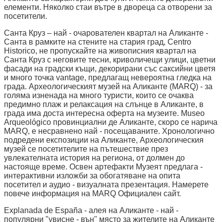
елементи. Няколко стаи вътре в двореца са отворени за
посетители.
Санта Круз – най - очарователен квартал на Аликанте -
Санта в рамките на стените на стария град, Centro
Historico, не пропускайте на живописния квартал на
Санта Круз с неговите тесни, криволичещи улици, цветни
фасади на градски къщи, декорирани със саксийни цветя
и много точка vantage, предлагащ невероятна гледка на
града. Археологическият музей на Аликанте (MARQ) - за
голяма изненада на много туристи, които се очаква
предимно плаж и релаксация на слънце в Аликанте, в
града има доста интересна оферта на музеите. Museo
Arqueológico провинциални де Аликанте, скоро се нарича
MARQ, е несравнено най - посещаваните. Хронологично
подредени експозиции на Аликанте, Археологическия
музей се посетителите на пътешествие през
увлекателната история на региона, от долмен до
настояще време. Освен артефакти Музеят предлага -
интерактивни изложби за обогатяване на опита
посетител и аудио - визуалната презентация. Намерете
повече информация на MARQ Официален сайт.
Explanada de España - алея на Аликанте - най -
популярни "увисне - вън" място за жителите на Аликанте