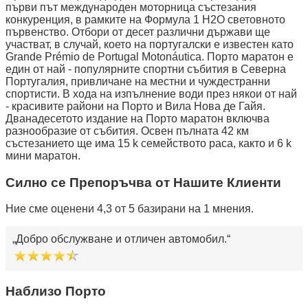
първи път международен моторница състезания
конкуренция, в рамките на Формула 1 H2O световното
първенство. Отбори от десет различни държави ще
участват, в случай, което на португалски е известен като
Grande Prémio de Portugal Motonáutica. Порто маратон е
един от най - популярните спортни събития в Северна
Португалия, привличане на местни и чуждестранни
спортисти. В хода на изпълнение води през някои от най
- красивите райони на Порто и Вила Нова де Гайя.
Дванадесетото издание на Порто маратон включва
разнообразие от събития. Освен пълната 42 км
състезанието ще има 15 k семейството раса, както и 6 k
мини маратон.
Силно се Препоръчва от Нашите Клиенти
Ние сме оценени 4,3 от 5 базирани на 1 мнения.
Добро обслужване и отличен автомобил.
Наблизо Порто