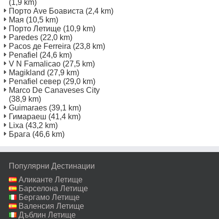
(1,9 km)
Порто Ave Боависта
(2,4 km)
Мая
(10,5 km)
Порто Летище
(10,9 km)
Paredes
(22,0 km)
Pacos де Ferreira
(23,8 km)
Penafiel
(24,6 km)
V N Famalicao
(27,5 km)
Magikland
(27,9 km)
Penafiel север
(29,0 km)
Marco De Canaveses City
(38,9 km)
Guimaraes
(39,1 km)
Гимараеш
(41,4 km)
Lixa
(43,2 km)
Брага
(46,6 km)
Популярни Дестинации
Аликанте Летище
Барселона Летище
Бергамо Летище
Валенсия Летище
Дъблин Летище