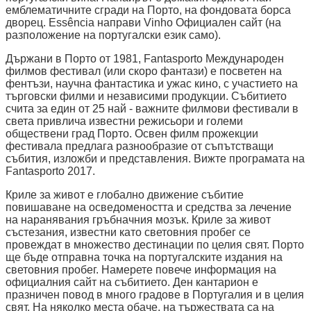
емблематичните сгради на Порто, на фондовата борса
дворец. Essência направи Vinho Официален сайт (на
разположение на португалски език само).
Държани в Порто от 1981, Fantasporto Международен
филмов фестивал (или скоро фантази) е посветен на
фентъзи, научна фантастика и ужас кино, с участието на
търговски филми и независими продукции. Събитието
счита за един от 25 най - важните филмови фестивали в
света привлича известни режисьори и големи
обществени град Порто. Освен филм прожекции
фестивала предлага разнообразие от съпътстващи
събития, изложби и представления. Вижте програмата на
Fantasporto 2017.
Криле за живот е глобално движение събитие
повишаване на осведомеността и средства за лечение
на наранявания гръбначния мозък. Криле за живот
състезания, известни като световния пробег се
провеждат в множество дестинации по целия свят. Порто
ще бъде отправна точка на португалските издания на
световния пробег. Намерете повече информация на
официалния сайт на събитието. Ден кантарион е
празничен повод в много градове в Португалия и в целия
свят. На няколко места обаче, на тържествата са на