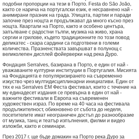
подобни пропорции на тези в Порто. Festa do São João,
както се нарича на португалски език, е несравнено най -
анимирани празник на града. Улицата, партии и паради
започне през нощта и продължават да много късно през
нощта. Квартали на Порто, както и особено центъра,
запълване с радостни тълпи, музика на живо, храна
сергии и грилове, където традиционните по този повод
деликатес - скара сардини са подготвени в големи
количества. Празненствата завършват в полунощ с
великолепен дисплей фойерверки над река Дуро.
Фондация Serralves, базирана в Порто, е един от най -
уважаваните културни институции в Португалия. Мисията
на Фондацията е популяризирането на съвременно
изкуство чрез мултидисциплинарни инициативи. Един от
тях е на Serralves ЕМ Феста фестивал, които с течение на
му единадесет издания се превърна в един от най -
важните фестивали в Европа на съвременен
художествен израз. По време на 40 часа на фестивала
продължителност, обикновено от събота до неделя,
посетителите имат неограничен достъп до разнообразие
от музика, танц и театър изпълнения, филми и видео
изложби, както и семинари.
През 2017 г. ще бъде домакин на Порто река Дуро за