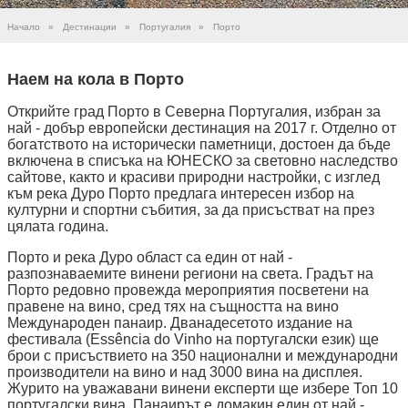
Начало
»
Дестинации
»
Португалия
»
Порто
Наем на кола в Порто
Открийте град Порто в Северна Португалия, избран за
най - добър европейски дестинация на 2017 г. Отделно от
богатството на исторически паметници, достоен да бъде
включена в списъка на ЮНЕСКО за световно наследство
сайтове, както и красиви природни настройки, с изглед
към река Дуро Порто предлага интересен избор на
културни и спортни събития, за да присъстват на през
цялата година.
Порто и река Дуро област са един от най -
разпознаваемите винени региони на света. Градът на
Порто редовно провежда мероприятия посветени на
правене на вино, сред тях на същността на вино
Международен панаир. Дванадесетото издание на
фестивала (Essência do Vinho на португалски език) ще
брои с присъствието на 350 национални и международни
производители на вино и над 3000 вина на дисплея.
Журито на уважавани винени експерти ще избере Топ 10
португалски вина. Панаирът е домакин един от най -