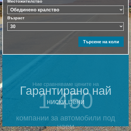
Местожителство
Възраст
Ние сравняваме цените на
Гарантирано най
1 450
ниски цени
компании за автомобили под
наем