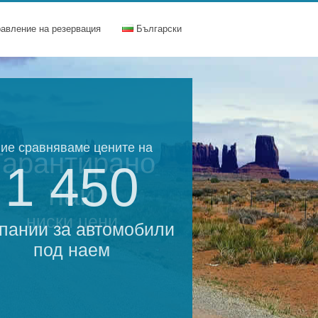
равление на резервация
Български
ие сравняваме цените на
Гарантирано
1 450
най
ниски цени
пании за автомобили
под наем