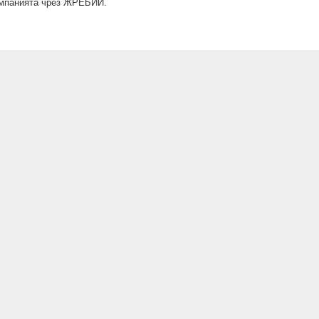
кампанията чрез ЖРЕБИЙ.