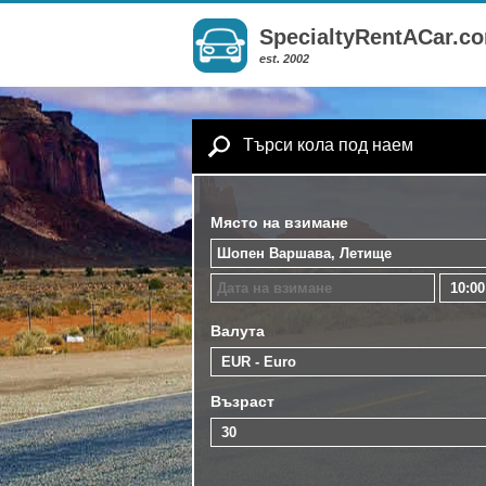
SpecialtyRentACar.c
est. 2002
Търси кола под наем
Място на взимане
Валута
Възраст