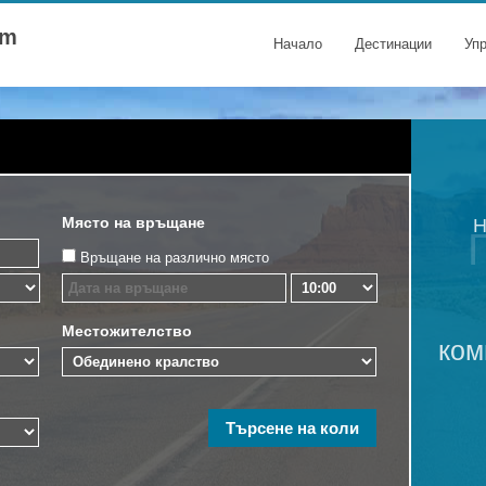
om
Начало
Дестинации
Уп
Място на връщане
Н
Връщане на различно място
Местожителство
ком