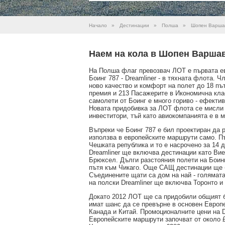
Начало
»
Дестинации
»
Полша
»
Шопен Варша
Наем на кола в Шопен Варша
На Полша флаг превозвач ЛОТ е първата ев
Боинг 787 - Dreamliner - в тяхната флота. 
ново качество и комфорт на полет до 18 пъ
премия и 213 Пасажерите в Икономична кла
самолети от Боинг е много гориво - ефектив
Новата придобивка за ЛОТ флота се мисли 
инвеститори, тъй като авиокомпанията е в 
Въпреки че Боинг 787 е бил проектиран да 
използва в европейските маршрути само. Пъ
Чешката република и то е насрочено за 14 
Dreamliner ще включва дестинации като Ви
Брюксел. Дълги разстояния полети на Боинг
пътя към Чикаго. Още САЩ дестинации ще б
Съединените щати са дом на най - голямата
на полски Dreamliner ще включва Торонто и
Докато 2012 ЛОТ ще са придобили общият б
имат шанс да се превърне в основен Европе
Канада и Китай. Промоционалните цени на D
Европейските маршрути започват от около 