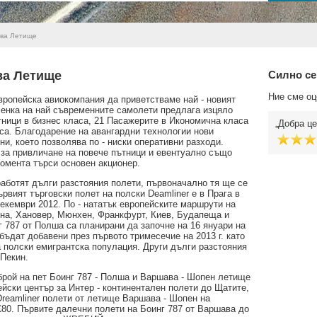
ва Летище
ва Летище
Силно се
Ние сме оц
ропейска авиокомпания да приветстваме най - новият
Членка на най съвременните самолети предлага изцяло
тници в бизнес класа, 21 Пасажерите в Икономична класа
Добра це
са. Благодарение на авангардни технологии нови
ни, което позволява по - ниски оперативни разходи.
за привличане на повече пътници и евентуално също
момента търси основен акционер.
работят дълги разстояния полети, първоначално тя ще се
рвият търговски полет на полски Deamliner е в Прага в
декември 2012. По - нататък европейските маршрути на
ена, Хановер, Мюнхен, Франкфурт, Киев, Будапеща и
 787 от Полша са планирани да започне на 16 януари на
ъдат добавени през първото тримесечие на 2013 г. като
 полски емигрантска популация. Други дълги разстояния
 Пекин.
рой на пет Боинг 787 - Полша и Варшава - Шопен летище
йски център за Интер - континентален полети до Щатите,
reamliner полети от летище Варшава - Шопен на
£80. Първите далечни полети на Боинг 787 от Варшава до