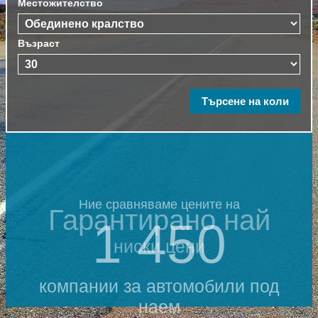
Местожителство
Възраст
Ние сравняваме цените на
Гарантирано най
1 450
ниски цени
компании за автомобили под
наем