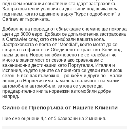
под наем компании собствени стандарт застраховка.
Застрахователни условия са достъпни под всяка кола
под наем, когато щракнете върху "Курс подробности" в
Cartrawler търсачката.
Добавяне на повреда от сблъскване снемане ще покрива
щети до 3000 евро. Добавя се допълнителна застраховка
в Cartrawler след като сте избрали вашата кола.
Застраховката е поета от "Mondial", които могат да се
свържат в офисите си Обединеното кралство. Коли под
наем цени в Норвегия обикновено не се колебаят, че
много в зависимост от сезона ако сравнявам с
ваканционни дестинации като Португалия, Италия и
Испания, където цените са понякога се удвои във висок
сезон. Е все пак възможно, Тронхейм и други по - малки
летища в Норвегия има намалена наличност на малки
автомобили автомобили, затова се уверете да
предварително книга норвежки автомобили добре
напред.
Силно се Препоръчва от Нашите Клиенти
Ние сме оценени 4,4 от 5 базирани на 2 мнения.