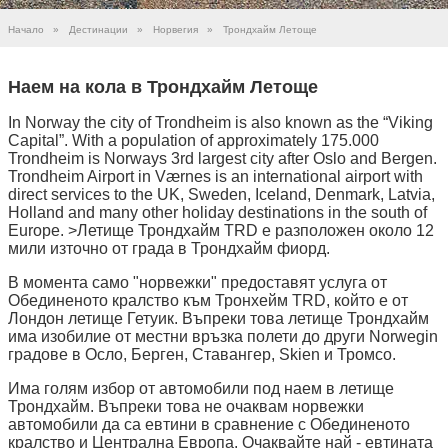
Начало
»
Дестинации
»
Норвегия
»
Трондхайм Летоще
Наем на кола в Трондхайм Летоще
In Norway the city of Trondheim is also known as the “Viking
Capital”. With a population of approximately 175.000
Trondheim is Norways 3rd largest city after Oslo and Bergen.
Trondheim Airport in Værnes is an international airport with
direct services to the UK, Sweden, Iceland, Denmark, Latvia,
Holland and many other holiday destinations in the south of
Europe. >Летище Трондхайм TRD е разположен около 12
мили източно от града в Трондхайм фиорд.
В момента само "норвежки" предоставят услуга от
Обединеното кралство към Тронхейм TRD, който е от
Лондон летище Гетуик. Въпреки това летище Трондхайм
има изобилие от местни връзка полети до други Norwegin
градове в Осло, Берген, Ставангер, Skien и Тромсо.
Има голям избор от автомобили под наем в летище
Трондхайм. Въпреки това не очаквам норвежки
автомобили да са евтини в сравнение с Обединеното
кралство и Централна Европа. Очаквайте най - евтината