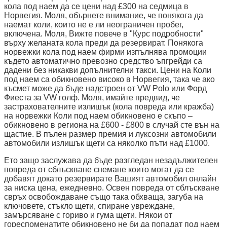
кола под наем да се цени над £300 на седмица в
Норвегия. Моля, обърнете внимание, че понякога да
наемат коли, които не е ли неограничен пробег,
включена. Моля, Вижте повече в "Курс подробности"
върху желаната кола преди да резервират. Понякога
норвежки кола под наем фирми изпълнява промоции
където автоматично превозно средство ъпгрейди са
дадени без никакви допълнителни такси. Цени на Коли
под наем са обикновено високо в Норвегия, така че ако
късмет може да бъде надстроен от VW Polo или Форд
Фиеста за VW голф. Моля, имайте предвид, че
застрахователните излишък (кола повреда или кражба)
на норвежки Коли под наем обикновено е скъпо –
обикновено в региона на £600 - £800 в случай сте вън на
щастие. В пълен размер премия и луксозни автомобили
автомобили излишък щети са няколко пъти над £1000.
Ето защо заслужава да бъде разгледан незадължителен
повреда от сблъскване снемане които могат да се
добавят докато резервирате Вашият автомобил онлайн
за ниска цена, ежедневно. Освен повреда от сблъскване
свръх освобождаване също така обхваща, загуба на
ключовете, стъкло щети, спиране увреждане,
замърсяване с гориво и гума щети. Някои от
гореспоменатите обикновено не би да попадат под наем