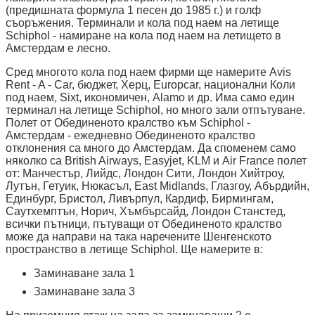
(предишната формула 1 песен до 1985 г.) и голф
съоръжения. Терминали и кола под наем на летище
Schiphol - намиране на кола под наем на летището в
Амстердам е лесно.
Сред многото кола под наем фирми ще намерите Avis
Rent - A - Car, бюджет, Херц, Europcar, национални Коли
под наем, Sixt, икономичен, Alamo и др. Има само един
терминал на летище Schiphol, но много зали отпътуване.
Полет от Обединеното кралство към Schiphol -
Амстердам - ежедневно Обединеното кралство
отклонения са много до Амстердам. Да споменем само
няколко са British Airways, Easyjet, KLM и Air France полет
от: Манчестър, Лийдс, Лондон Сити, Лондон Хийтроу,
Лутън, Гетуик, Нюкасъл, East Midlands, Глазгоу, Абърдийн,
Единбург, Бристол, Ливърпул, Кардиф, Бирмингам,
Саутхемптън, Норич, Хъмбърсайд, Лондон Станстед,
всички пътници, пътуващи от Обединеното кралство
може да направи на така наречените Шенгенското
пространство в летище Schiphol. Ще намерите в:
Заминаване зала 1
Заминаване зала 3