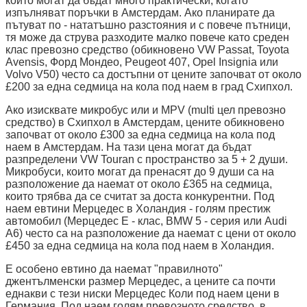
които могат да бъдат много практически, когато
изпълняват поръчки в Амстердам. Ако планирате да
пътуват по - нататъшно разстояния и с повече пътници,
тя може да струва разходите малко повече като среден
клас превозно средство (обикновено VW Passat, Toyota
Avensis, Форд Мондео, Peugeot 407, Opel Insignia или
Volvo V50) често са достъпни от цените започват от около
£200 за една седмица на кола под наем в град Схипхол.
Ако изисквате микробус или и MPV (multi цел превозно
средство) в Схипхол в Амстердам, цените обикновено
започват от около £300 за една седмица на кола под
наем в Амстердам. На тази цена могат да бъдат
разпределени VW Touran с пространство за 5 + 2 души.
Микробуси, които могат да пренасят до 9 души са на
разположение да наемат от около £365 на седмица,
които трябва да се считат за доста конкурентни. Под
наем евтини Мерцедес в Холандия - голям престиж
автомобил (Мерцедес E - клас, BMW 5 - серия или Audi
A6) често са на разположение да наемат с цени от около
£450 за една седмица на кола под наем в Холандия.
Е особено евтино да наемат "правилното"
джентълменски размер Мерцедес, а цените са почти
еднакви с тези ниски Мерцедес Коли под наем цени в
Германия. Под наем голям превозното средство, в