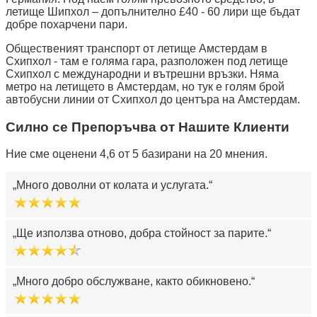
летище Шипхол – допълнително £40 - 60 лири ще бъдат
добре похарчени пари.
Общественият транспорт от летище Амстердам в
Схипхол - там е голяма гара, разположен под летище
Схипхол с международни и вътрешни връзки. Няма
метро на летището в Амстердам, но тук е голям брой
автобусни линии от Схипхол до центъра на Амстердам.
Силно се Препоръчва от Нашите Клиенти
Ние сме оценени 4,6 от 5 базирани на 20 мнения.
Много доволни от колата и услугата.
Ще използва отново, добра стойност за парите.
Много добро обслужване, както обикновено.