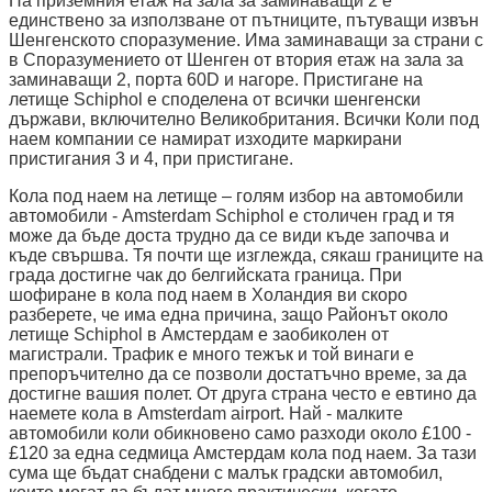
На приземния етаж на зала за заминаващи 2 е
единствено за използване от пътниците, пътуващи извън
Шенгенското споразумение. Има заминаващи за страни с
в Споразумението от Шенген от втория етаж на зала за
заминаващи 2, порта 60D и нагоре. Пристигане на
летище Schiphol е споделена от всички шенгенски
държави, включително Великобритания. Всички Коли под
наем компании се намират изходите маркирани
пристигания 3 и 4, при пристигане.
Кола под наем на летище – голям избор на автомобили
автомобили - Amsterdam Schiphol е столичен град и тя
може да бъде доста трудно да се види къде започва и
къде свършва. Тя почти ще изглежда, сякаш границите на
града достигне чак до белгийската граница. При
шофиране в кола под наем в Холандия ви скоро
разберете, че има една причина, защо Районът около
летище Schiphol в Амстердам е заобиколен от
магистрали. Трафик е много тежък и той винаги е
препоръчително да се позволи достатъчно време, за да
достигне вашия полет. От друга страна често е евтино да
наемете кола в Amsterdam airport. Най - малките
автомобили коли обикновено само разходи около £100 -
£120 за една седмица Амстердам кола под наем. За тази
сума ще бъдат снабдени с малък градски автомобил,