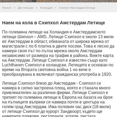
Начало
»
Дестинации
»
Холандия
»
Схипхол Амстердам Летище
Наем на кола в Схипхол Амстердам Летище
По големина летище на Холандия е Амстердамското
летище Шипхол – AMS. Летище Схипхол е около 13 мили
юг Амстердам в област, обхваната от широка мрежа от
магистрали с по 6 платна в двете посоки. Това е лесно да
намери своя път по пътна мрежа около Амстердам
независимо от размера на трафик в района. Вижте карта
на Амстердам. Летище Схипхол е известен също като
Luchthaven Схипхол в холандски. Летището е основан по
време на Втората световна война 1 но вече е
преобразувана в включват гражданска употреба в 1920.
Летище Схипхол близо до Амстердам - Схипхол се
намира в силно застроена площ, която е станала много
привлекателен за различни фирми. Летище Схипхол е
третият по големина летище в Европа на базата на броя
на пътниците въпреки се намира почти в центъра на
голям град Амстердам. Има половин час диск (18 мили)
от летище Схипхол до курорт Зандвоорт, където ще
намерите плажове, ресторанти, хотели, пистата