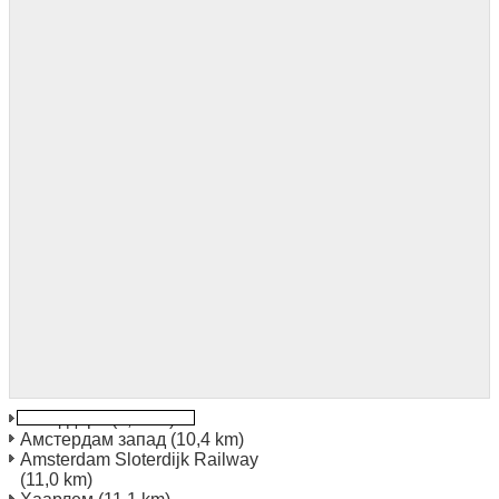
Хоофдорп
(4,1 km)
Амстердам запад
(10,4 km)
Amsterdam Sloterdijk Railway
(11,0 km)