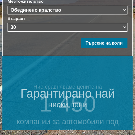
Местожителство
Възраст
Ние сравняваме цените на
Гарантирано най
1 450
ниски цени
компании за автомобили под
наем