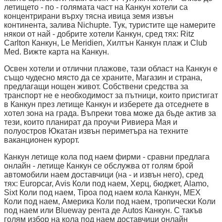
летището - по - голямата част на Канкун хотели са
концентрирани върху тясна ивица земя извън
континента, залива Nichupte. Тук, туристите ще намерите
някои от най - добрите хотели Канкун, сред тях: Ritz
Carlton Канкун, Le Meridien, Хилтън Канкун плаж и Club
Med. Вижте карта на Канкун.
Освен хотели и отлични плажове, тази област на Канкун е
също чудесно място да се храните, Магазин и страна,
предлагащи нощен живот. Собствени средства за
транспорт не е необходимост за пътници, които пристигат
в Канкун през летище Канкун и изберете да отседнете в
хотел зона на града. Въпреки това може да бъде актив за
тези, които планират да проучи Ривиера Мая и
полуостров Юкатан извън периметъра на техните
ваканционен курорт.
Канкун летище кола под наем фирми - сравни предлага
онлайн - летище Канкун се обслужва от голям брой
автомобили наем доставчици (на - и извън него), сред
тях: Europcar, Avis Коли под наем, Херц, бюджет, Alamo,
Sixt Коли под наем, Tipoa под наем кола Канкун, MEX
Коли под наем, Америка Коли под наем, тропически Коли
под наем или Blueway рента де Autos Канкун. С такъв
голям избор на кола под наем доставчици онлайн