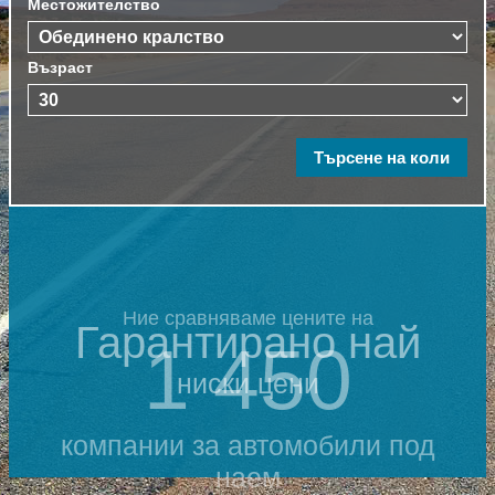
Местожителство
Възраст
Ние сравняваме цените на
Гарантирано най
1 450
ниски цени
компании за автомобили под
наем