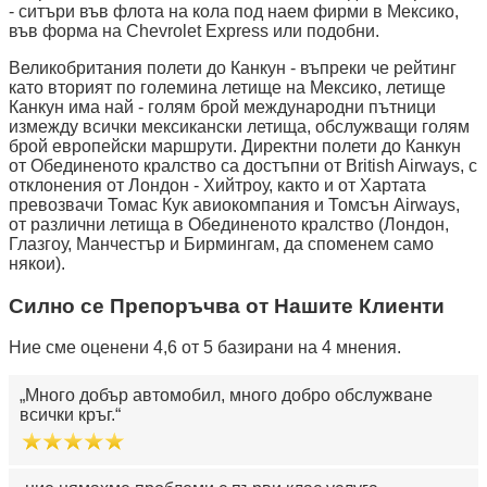
- ситъри във флота на кола под наем фирми в Мексико,
във форма на Chevrolet Express или подобни.
Великобритания полети до Канкун - въпреки че рейтинг
като вторият по големина летище на Мексико, летище
Канкун има най - голям брой международни пътници
измежду всички мексикански летища, обслужващи голям
брой европейски маршрути. Директни полети до Канкун
от Обединеното кралство са достъпни от British Airways, с
отклонения от Лондон - Хийтроу, както и от Хартата
превозвачи Томас Кук авиокомпания и Томсън Airways,
от различни летища в Обединеното кралство (Лондон,
Глазгоу, Манчестър и Бирмингам, да споменем само
някои).
Силно се Препоръчва от Нашите Клиенти
Ние сме оценени 4,6 от 5 базирани на 4 мнения.
Много добър автомобил, много добро обслужване
всички кръг.