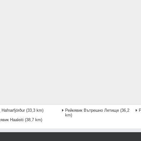
 Hafnarfjörður
(33,3 km)
Рейкявик Вътрешно Летище
(36,2
Р
km)
явик Haaleiti
(38,7 km)