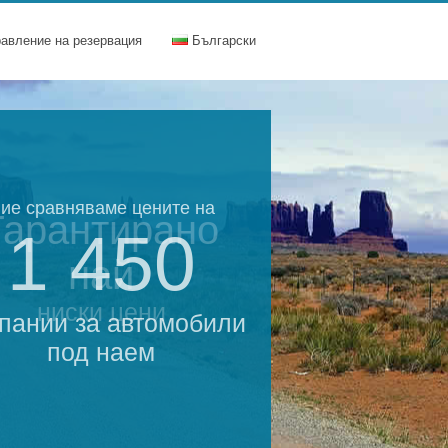
равление на резервация
Български
ие сравняваме цените на
Гарантирано
1 450
най
ниски цени
пании за автомобили
под наем