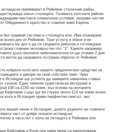
 исландски пребивават в Рейкявик столичния район,
ъществуваща извън столицата. Голямата селските райони
редвидими местните климатични условия, направи честия
 от Обединеното кралство и главния земя Европа
и без трамвай системи в столицата или. Има планирани
 всеки ден от Рейкявик. Тази услуга е обаче е не
сновната му цел е да се свържете риболов и отглеждане
 острова главния околовръстен път "1". Кажете например
неговите дъха околните забележителности ще отнеме 2 дни
хте могли да направите пътуване обратно от Рейкявик
сте избрали кола като вашето предпочитано средство за
Атракциите и декори на свой собствен темп. Чрез
ем в Исландия ще успеете да намерите намалена ставка
от сезона. Един типичен туристическа екскурзия в
ръб £40 на £150 на човек, въз основа на желаните
ище Кефлавик също ще ви струва около £14 на човек всеки
чка кола в Исландия прави перфектни смисъл, ако
оло вашия начин в Исландия, докато държите на главните
лямата част от добре познати исландски
телно в часа път с кола на летището в Рейкявик или
тище Кефлавик и Коли под наем бюра са разположени