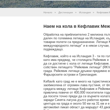
Начало
»
Дестинации
»
Исландия
»
Кефлавик 
Наем на кола в Кефлавик Ме
Обработка на приблизително 2 милиона пъ
далеч по големина летище на Исландия, къ
товарни полети са предназначени. Летище К
международното летище" и в някои случаи,
подвеждащо.
Кефлавик, който е на Исландия 3 - ти по го
като има предвид, че столицата Рейкявик е 
да се достигне с кола от летище Кефлавик.
собствен летището "Рейкявик летище" (RKV)
града. Рейкявик летище дръжки предимно в
Фарьорските острови и Гренландия.
Keflavik като град не е много на туристичес
заобиколена от огромен лава пустиня, от б
средата между летище Кефлавик и Рейкявик
привлича повече от 400,000 посетители год
да посети точно преди да се върнете кола
заради Синята лагуна дълго работно време 
центъра на града е около 50 км на 31 км и
автомобил пикап област да маршрут 43 двой