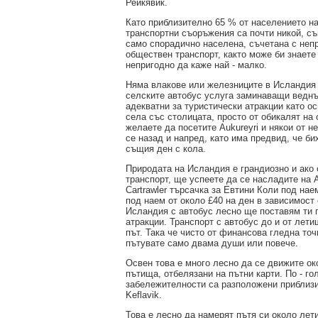
Рейкявик.
Като приблизително 65 % от населението на
транспортни съоръжения са почти никой, с
само спорадично населена, съчетана с неп
обществен транспорт, както може би знаете
непригодно да каже най - малко.
Няма влакове или железниците в Исландия 
селските автобус услуга заминаващи веднъж
адекватни за туристически атракции като о
села със столицата, просто от обикалят на
желаете да посетите Aukureyri и някои от 
се назад и напред, като има предвид, че би
същия ден с кола.
Природата на Исландия е грандиозно и ако 
транспорт, ще успеете да се насладите на 
Cartrawler търсачка за Евтини Коли под на
под наем от около £40 на ден в зависимост 
Исландия с автобус лесно ще поставям ти г
атракции. Транспорт с автобус до и от лет
път. Така че чисто от финансова гледна то
пътувате само двама души или повече.
Освен това е много лесно да се движите ок
пътища, отбелязани на пътни карти. По - го
забележителности са разположени приблизи
Keflavik.
Това е лесно да намерят пътя си около ле