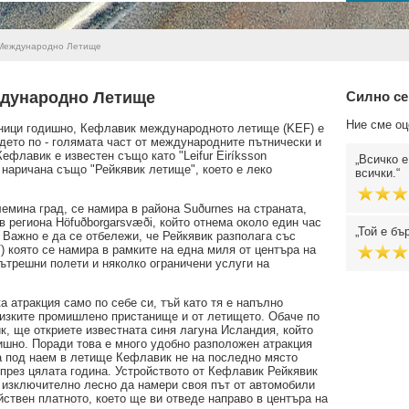
Международно Летище
ждународно Летище
Силно се
Ние сме оц
тници годишно, Кефлавик международното летище (KEF) е
дето по - голямата част от международните пътнически и
ефлавик е известен също като "Leifur Eiríksson
Всичко е
 наричана също "Рейкявик летище", което е леко
всички.
лемина град, се намира в района Suðurnes на страната,
в региона Höfuðborgarsvæði, който отнема около един час
Той е бъ
 Важно е да се отбележи, че Рейкявик разполага със
 която се намира в рамките на една миля от центъра на
ътрешни полети и няколко ограничени услуги на
ка атракция само по себе си, тъй като тя е напълно
лизките промишлено пристанище и от летището. Обаче по
, ще откриете известната синя лагуна Исландия, който
ишно. Поради това е много удобно разположен атракция
та под наем в летище Кефлавик не на последно място
през цялата година. Устройството от Кефлавик Рейкявик
 е изключително лесно да намери своя път от автомобили
ствен платното, което ще ви отведе направо в центъра на