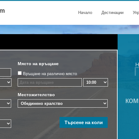
om
Начало
Дестинации
Уп
Място на връщане
Н
Връщане на различно място
Местожителство
ком