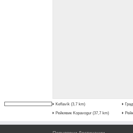
Keflavík
(3,7 km)
Град
Рейкявик Kopavogur
(37,7 km)
Рейк