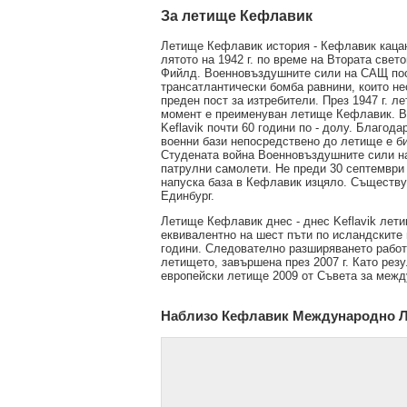
За летище Кефлавик
Летище Кефлавик история - Кефлавик кацане
лятото на 1942 г. по време на Втората свет
Фийлд. Военновъздушните сили на САЩ пос
трансатлантически бомба равнини, които не
преден пост за изтребители. През 1947 г. 
момент е преименуван летище Кефлавик. В
Keflavik почти 60 години по - долу. Благод
военни бази непосредствено до летище е би
Студената война Военновъздушните сили н
патрулни самолети. Не преди 30 септември
напуска база в Кефлавик изцяло. Съществу
Единбург.
Летище Кефлавик днес - днес Keflavik лет
еквивалентно на шест пъти по исландските 
години. Следователно разширяването работа
летището, завършена през 2007 г. Като рез
европейски летище 2009 от Съвета за меж
Наблизо Кефлавик Международно 