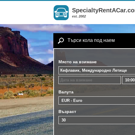
SpecialtyRentACar.c
est. 2002
Търси кола под наем
Място на взимане
Валута
Възраст