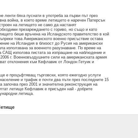
 ленти бяха пуснати в употреба за първи път през
овна война, в което време летището е наречен Патерсън
троен на летището не само да настанят
обходими презареждането с гориво, но също и като
летището беше връчена на Исландското правителство в кой
ъпреки това Американското военно присъствие остава
арение на Исландия в близост до Русия на американски
ла използвана за военното разузнаване. По време на
а САЩ използва пистата за изпращане на наблюдение и
 2006 г. Военновъздушните сили на американската армия
ват отклонения към Кефлавик от Лондон Гетуик и
ище е процъфтяващ търговски, която ежегодно услуги
население и трафик е почти два пъти през последните 15
 започва през 2001 и значителна реконструкция на
ултат летище Кефлавик е присъден най - добрите
дународни летища.
Летище