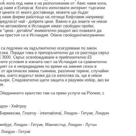
vik кола под наем е на разположение от: Авис наем кола,
д наем и Europcar. Когато използвате интернет търсачки
ни цените от много доставчици, можете ще бъдат
од наем фирми работещи на летище Кефлавик например:
о предлагат най - добрите цени. Важно е да знаете че някои
ли автомобили в Исландия нямат свободен пробег,
е "цена - детайли" внимателно раздел ако очаквате да
 на престоя си в Исландия. Обаче свободен/неограничен
са подлежи на задължително осигуряване по закон.
сока. Поради това е препоръчително да се разгледа свръх
€ 3000. Свръх освобождаване е приблизително £5
ните условия в южната част на Исландия са сравнително
щият се и непредвидими по време на зимния сезон в
 от арктически зимна тъмнина, различни терени, случайни
ва, което водачът може да се използва за, ще в някои
ьори. Следователно щети защита е разумен избор, ако ви
ия.
Обединеното кралство там са преки услуги на Pioneer, с
ндон - Хийтроу
 Бирмингам, Глазгоу - international, Лондон - Гетуик, Лондон
инбург, Лондон - Гетуик, Манчестър, Лондон - Лутън
 Лондон - Гетуик