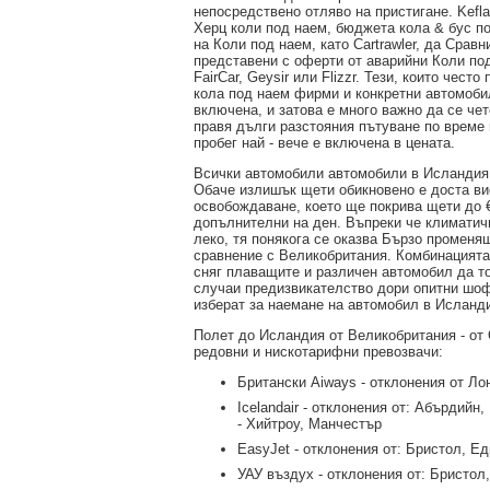
непосредствено отляво на пристигане. Kefla
Херц коли под наем, бюджета кола & бус по
на Коли под наем, като Cartrawler, да Срав
представени с оферти от аварийни Коли п
FairCar, Geysir или Flizzr. Тези, които чест
кола под наем фирми и конкретни автомоби
включена, и затова е много важно да се чет
правя дълги разстояния пътуване по време
пробег най - вече е включена в цената.
Всички автомобили автомобили в Исландия 
Обаче излишък щети обикновено е доста ви
освобождаване, което ще покрива щети до 
допълнителни на ден. Въпреки че климатич
леко, тя понякога се оказва Бързо променя
сравнение с Великобритания. Комбинацията
сняг плаващите и различен автомобил да то
случаи предизвикателство дори опитни шоф
изберат за наемане на автомобил в Исланд
Полет до Исландия от Великобритания - от 
редовни и нискотарифни превозвачи:
Британски Aiways - отклонения от Ло
Icelandair - отклонения от: Абърдийн,
- Хийтроу, Манчестър
EasyJet - отклонения от: Бристол, Ед
УАУ въздух - отклонения от: Бристол,