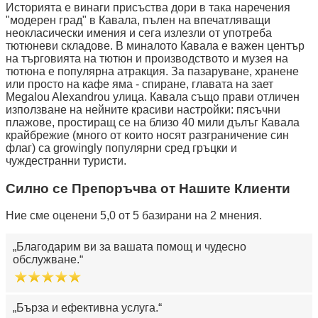
Историята е винаги присъства дори в така наречения
"модерен град" в Кавала, пълен на впечатляващи
неокласически имения и сега излезли от употреба
тютюневи складове. В миналото Кавала е важен център
на търговията на тютюн и производството и музея на
тютюна е популярна атракция. За пазаруване, хранене
или просто на кафе яма - спиране, главата на зает
Megalou Alexandrou улица. Кавала също прави отличен
използване на нейните красиви настройки: пясъчни
плажове, простиращ се на близо 40 мили дълъг Кавала
крайбрежие (много от които носят разграничение син
флаг) са growingly популярни сред гръцки и
чуждестранни туристи.
Силно се Препоръчва от Нашите Клиенти
Ние сме оценени 5,0 от 5 базирани на 2 мнения.
Благодарим ви за вашата помощ и чудесно
обслужване.
Бърза и ефективна услуга.