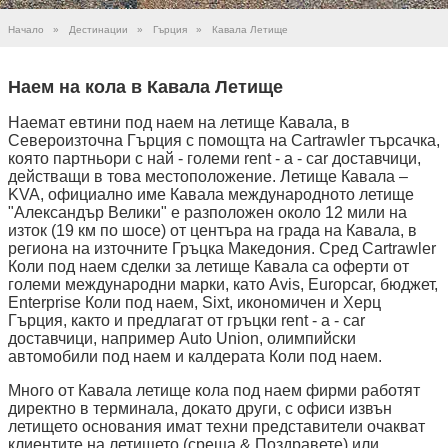
Начало
»
Дестинации
»
Гърция
»
Кавала Летище
Наем на кола в Кавала Летище
Наемат евтини под наем на летище Кавала, в
Североизточна Гърция с помощта на Cartrawler търсачка,
която партньори с най - големи rent - a - car доставчици,
действащи в това местоположение. Летище Кавала –
KVA, официално име Кавала международното летище
"Александър Велики" е разположен около 12 мили на
изток (19 км по шосе) от центъра на града на Кавала, в
региона на източните Гръцка Македония. Сред Cartrawler
Коли под наем сделки за летище Кавала са оферти от
големи международни марки, като Avis, Europcar, бюджет,
Enterprise Коли под наем, Sixt, икономичен и Херц
Гърция, както и предлагат от гръцки rent - a - car
доставчици, например Auto Union, олимпийски
автомобили под наем и калдерата Коли под наем.
Много от Кавала летище кола под наем фирми работят
директно в терминала, докато други, с офиси извън
летището основания имат техни представители очакват
клиентите на летището (среща & Поздравете) или