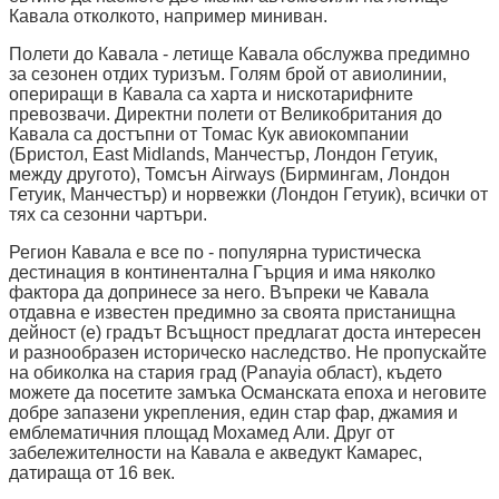
Кавала отколкото, например миниван.
Полети до Кавала - летище Кавала обслужва предимно
за сезонен отдих туризъм. Голям брой от авиолинии,
опериращи в Кавала са харта и нискотарифните
превозвачи. Директни полети от Великобритания до
Кавала са достъпни от Томас Кук авиокомпании
(Бристол, East Midlands, Манчестър, Лондон Гетуик,
между другото), Томсън Airways (Бирмингам, Лондон
Гетуик, Манчестър) и норвежки (Лондон Гетуик), всички от
тях са сезонни чартъри.
Регион Кавала е все по - популярна туристическа
дестинация в континентална Гърция и има няколко
фактора да допринесе за него. Въпреки че Кавала
отдавна е известен предимно за своята пристанищна
дейност (е) градът Всъщност предлагат доста интересен
и разнообразен историческо наследство. Не пропускайте
на обиколка на стария град (Panayia област), където
можете да посетите замъка Османската епоха и неговите
добре запазени укрепления, един стар фар, джамия и
емблематичния площад Мохамед Али. Друг от
забележителности на Кавала е акведукт Камарес,
датираща от 16 век.