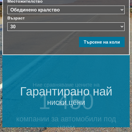
Местожителство
Възраст
Ние сравняваме цените на
Гарантирано най
1 450
ниски цени
компании за автомобили под
наем