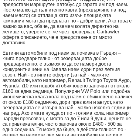
предостави маршрутен автобус до гарата им под наем.
Често малко допълнително кавга (прехвърляне на под
наем място) се отплаща като извън площадката
компании могат да предлагат по - добри цени. Ако това е
важно за вас, обаче, да вземем колата директно на
летището, уверете се, че чрез проверка в Cartrawler
оферта описанието, че е предоставена от място
доставчик.
Евтини автомобили под наем за почивка в Гърция –
книга предварително - от резервацията добре
предварително, е възможно да се намери доста
конкурентни цени на Кавала наем дори през летния
сезон. Най - евтините оферти (за най - малките
автомобили, като например, Renault Twingo Toyota Aygo,
Hyundai i10 или подобни) обикновено започват от около
£160 за една седмица. Популярни VW Polo или подобна
икономическа класа кола под наем е обикновено наличен
от около £180 седмично, дори през юли и август, като
резервацията се извършва най - малко няколко седмици
напред. Ако имате нужда от по - голяма кола, например
народи превозвач, с място за до 7 или 9 души, цените не
са привлекателни, често започва около £480 - 500 за
една седмица. Тя може да бъде, в действителност, по -
евтино да наемете две малки автомобили на летище