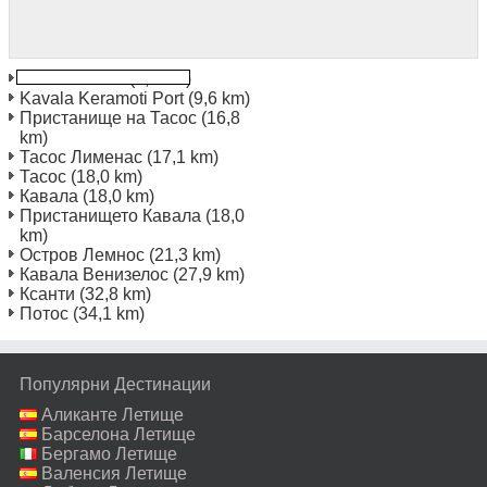
Keramoti Port
(9,6 km)
Kavala Keramoti Port
(9,6 km)
Пристанище на Тасос
(16,8
km)
Тасос Лименас
(17,1 km)
Тасос
(18,0 km)
Кавала
(18,0 km)
Пристанището Кавала
(18,0
km)
Остров Лемнос
(21,3 km)
Кавала Венизелос
(27,9 km)
Ксанти
(32,8 km)
Потос
(34,1 km)
Популярни Дестинации
Аликанте Летище
Барселона Летище
Бергамо Летище
Валенсия Летище