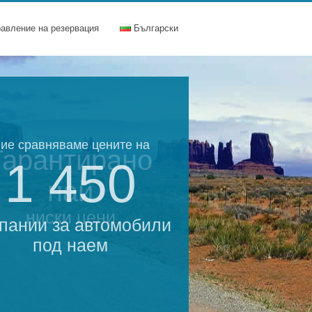
равление на резервация
Български
ие сравняваме цените на
Гарантирано
1 450
най
ниски цени
пании за автомобили
под наем