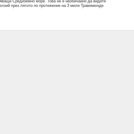
яващи Средиземно море. Това не е необичайно да видите
Целзий през лятото по протежение на 3 мили Травемюнде