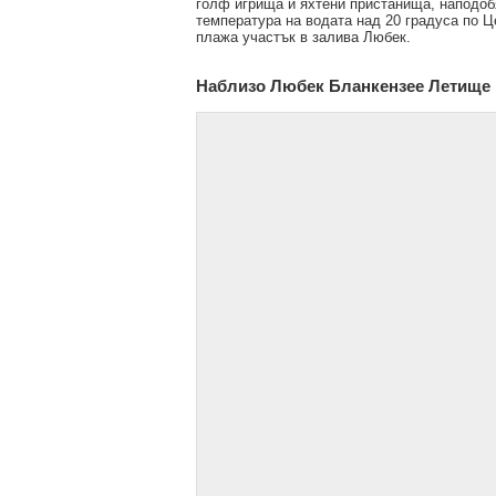
голф игрища и яхтени пристанища, наподоб
температура на водата над 20 градуса по 
плажа участък в залива Любек.
Наблизо Любек Бланкензее Летище