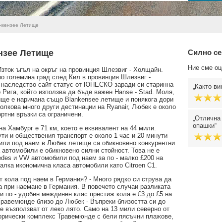
нкензее Летище
нзее Летище
Силно се
Ние сме оц
зток ъгъл на окръг на провинция Шлезвиг - Холщайн.
по големина град след Кил в провинция Шлезвиг -
т наследство сайт статус от ЮНЕСКО заради си старинна
Както ви
 Рига, който използва да бъде важен Hanse - Stad. Моля,
ище е наричана също Blankensee летище и понякога дори
толкова много други дестинации на Ryanair, Любек е около
ортни връзки са ограничени.
Отлична 
опашки
а Хамбург е 71 км, което е еквивалент на 44 мили.
ути и обществения транспорт е около 1 час и 20 минути
били под наем в Любек летище са обикновено конкурентни
автомобили е обикновено силни стойност. Това не е
des и VW автомобили под наем за по - малко £200 на
малка икономична класа автомобили като Citroen C1.
ст кола под наем в Германия? - Много рядко си струва да
ла при наемане в Германия. В повечето случаи разликата
 и по - удобен междинен клас престиж кола е £3 до £5 на
Травемюнде близо до Любек - Въпреки близостта си до
е възползват от леко лято. Само на 13 мили северно от
торически комплекс Травемюнде с бели пясъчни плажове,