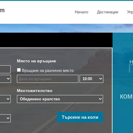
om
Начало
Дестинации
Уп
Място на връщане
Н
Връщане на различно място
Местожителство
ком