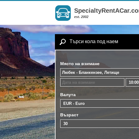
SpecialtyRentACar.c
est. 2002
Търси кола под наем
Място на взимане
Валута
Възраст