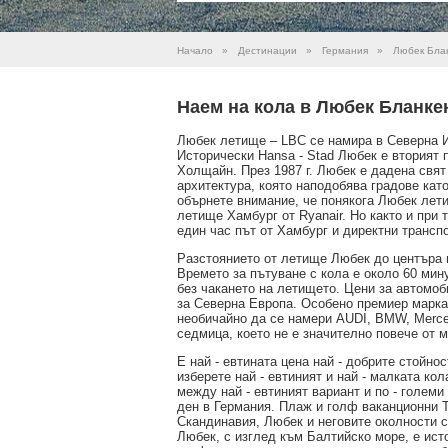
Начало
»
Дестинации
»
Германия
»
Любек Бла
Наем на кола в Любек Бланке
Любек летище – LBC се намира в Северна И
Исторически Hansa - Stad Любек е вторият 
Холщайн. През 1987 г. Любек е дадена свя
архитектура, която наподобява градове като
обърнете внимание, че понякога Любек лет
летище Хамбург от Ryanair. Но както и при 
един час път от Хамбург и директни трансп
Разстоянието от летище Любек до центъра н
Времето за пътуване с кола е около 60 мин
без чакането на летището. Цени за автомо
за Северна Европа. Особено премиер марка 
необичайно да се намери AUDI, BMW, Merce
седмица, което не е значително повече от 
Е най - евтината цена най - добрите стойно
изберете най - евтиният и най - малката ко
между най - евтиният вариант и по - големи
ден в Германия. Плаж и голф ваканционни 
Скандинавия, Любек и неговите околности с
Любек, с изглед към Балтийско море, е ис