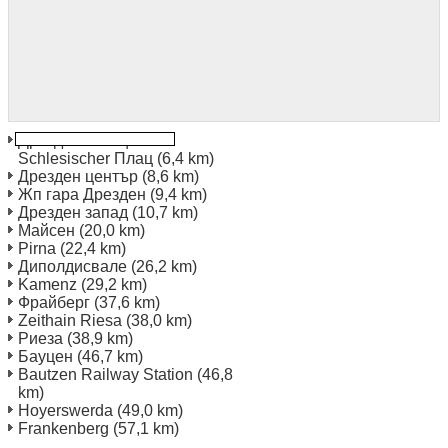
Дрезден Нойщат
Schlesischer Плац
(6,4 km)
Дрезден център
(8,6 km)
Жп гара Дрезден
(9,4 km)
Дрезден запад
(10,7 km)
Майсен
(20,0 km)
Pirna
(22,4 km)
Диполдисвале
(26,2 km)
Kamenz
(29,2 km)
Фрайберг
(37,6 km)
Zeithain Riesa
(38,0 km)
Риеза
(38,9 km)
Бауцен
(46,7 km)
Bautzen Railway Station
(46,8
km)
Hoyerswerda
(49,0 km)
Frankenberg
(57,1 km)