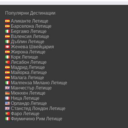
Популярни Дестинации
Аликанте Летище
Барселона Летище
Бергамо Летище
Валенсия Летище
Дъблин Летище
Женева Швейцария
Летище
Жирона Летище
Корк Летище
Лисабон Летище
Мадрид Летище
Майорка Летище
Малага Летище
Малпенза Милано Летище
Манчестър Летище
Мюнхен Летище
Ница Летище
Орландо Летище
Станстед Лондон Летище
Фаро Летище
Фиумичино Рим Летище