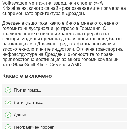
Volkswagen монтажния завод, или спорни УФА
Kristalpalast киното са най - разпознаваемите примери на
съвременната архитектура в Дрезден.
Дрезден е също така, както е било в миналото, един от
големите индустриални центрове в Германия. С
традиционните оптични и хранителна преработка
сектори, модерни времена добавя нови клонове, бързо
развиваща се в Дрезден, сред тях фармацевтични и
високотехнологичните индустрии. Отлична транспортна
инфраструктура на Дрезден и околностите го прави
привлекателна дестинация за много големи компании,
като GlaxoSmithKline, Сименс и AMD.
Какво е включено
Пътна помощ
Летищна такса
Данък
Неограничен пробег