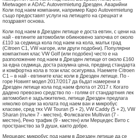
Mietwagen и ADAC Autovermietung Дрезден. Аварийни
Коли под наем компании, например Каро Autovermietung
също предоставят услуги на летището на срещнат и
поздравят основа.
Коли под наем в Дрезден летище е доста евтин, с цени на
най - евтините автомобили обикновено започва от около
£110 за седмица кола под наем на кола, малък град
(Citroen C1, VW нагоре, или други подобни). Популярни
компактния клас VW Golf (или подобен) често е на
разположение под наем в Дрезден летище от около £160
за една седмица, доста разумна цена, предвид стандарта
и комфортна кола в този клас осигурява. Наемете Citroen
C1 – в най - евтините клас коли в Дрезден летище. По -
горе Новият модел 2017/2017 да бъдат намерени в
Дрезден летище кола под наем флота от 2017 г. Когато
дадено превозно средство по - голям от стандартния лек
автомобил е задължително, летище Дрезден предлага
няколко опции за колата под наем ван и микробус
класове, сред тях VW Touran (5 + 2), VW Caddy (5 + 2), VW
Sharan (пълен 7 - местен), Фолксваген Multivan (7 -
местен), Рено трафик (9 - местен) или Мерцедес Вито с
пространство за 9 души, както добре.
Мерцедес микробус под наем в Дрезден летище да се