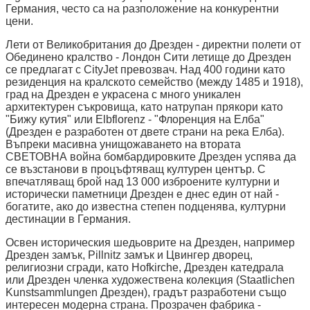
Германия, често са на разположение на конкурентни
цени.
Лети от Великобритания до Дрезден - директни полети от
Обединено кралство - Лондон Сити летище до Дрезден
се предлагат с CityJet превозвач. Над 400 години като
резиденция на кралското семейство (между 1485 и 1918),
град на Дрезден е украсена с много уникален
архитектурен съкровища, като натрупан прякори като
"Бижу кутия" или Elbflorenz - "Флоренция на Елба"
(Дрезден е разработен от двете страни на река Елба).
Въпреки масивна унищожаването на втората
СВЕТОВНА война бомбардировките Дрезден успява да
се възстанови в процъфтяващ културен център. С
впечатляващ брой над 13 000 изброените културни и
исторически паметници Дрезден е днес един от най -
богатите, ако до известна степен подценява, културни
дестинации в Германия.
Освен историческия шедьоврите на Дрезден, например
Дрезден замък, Pillnitz замък и Цвингер дворец,
религиозни сгради, като Hofkirche, Дрезден катедрала
или Дрезден членка художествена колекция (Staatlichen
Kunstsammlungen Дрезден), градът разработени също
интересен модерна страна. Прозрачен фабрика -