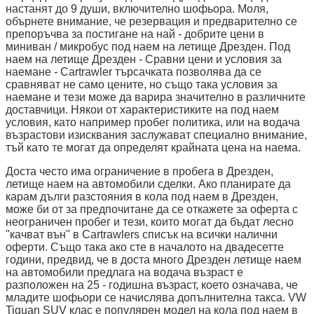
настанят до 9 души, включително шофьора. Моля,
обърнете внимание, че резервация и предварително се
препоръчва за постигане на най - добрите цени в
миниван / микробус под наем на летище Дрезден. Под
наем на летище Дрезден - Сравни цени и условия за
наемане - Cartrawler търсачката позволява да се
сравняват не само цените, но също така условия за
наемане и тези може да варира значително в различните
доставчици. Някои от характеристиките на под наем
условия, като например пробег политика, или на водача
възрастови изисквания заслужават специално внимание,
тъй като те могат да определят крайната цена на наема.
Доста често има ограничение в пробега в Дрезден,
летище наем на автомобили сделки. Ако планирате да
карам дълги разстояния в кола под наем в Дрезден,
може би от за предпочитане да се откажете за оферта с
неограничен пробег и тези, които могат да бъдат лесно
"качват вън" в Cartrawlers списък на всички налични
оферти. Също така ако сте в началото на двадесетте
години, предвид, че в доста много Дрезден летище наем
на автомобили предлага на водача възраст е
разположен на 25 - годишна възраст, което означава, че
младите шофьори се начислява допълнителна такса. VW
Tiguan SUV клас е популярен модел на кола под наем в