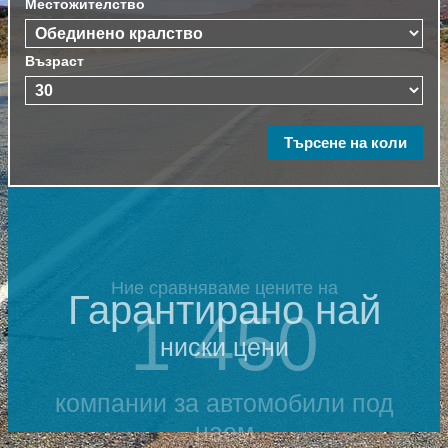
Местожителство
Възраст
Ние сравняваме цените на
Гарантирано най
1 450
ниски цени
компании за автомобили под
наем