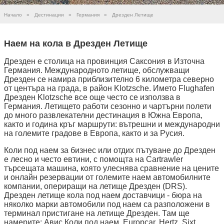
Начало
»
Дестинации
»
Германия
»
Дрезден Летище
Наем на кола в Дрезден Летище
Дрезден е столица на провинция Саксония в Източна
Германия. Международното летище, обслужващи
Дрезден се намира приблизително 6 километра северно
от центъра на града, в район Klotzsche. Името Flughafen
Дрезден Klotzsche все още често се използва в
Германия. Летището работи сезонно и чартърни полети
до много развлекателни дестинация в Южна Европа,
както и година кръг маршрути: вътрешни и международни
на големите градове в Европа, както и за Русия.
Коли под наем за бизнес или отдих пътуване до Дрезден
е лесно и често евтини, с помощта на Cartrawler
търсещата машина, която улеснява сравнение на цените
и онлайн резервации от големите наем автомобилните
компании, опериращи на летище Дрезден (DRS).
Дрезден летище кола под наем доставчици - бюра на
няколко марки автомобили под наем са разположени в
терминал пристигане на летище Дрезден. Там ще
намерите: Авис Коли под наем, Europcar, Hertz, Sixt