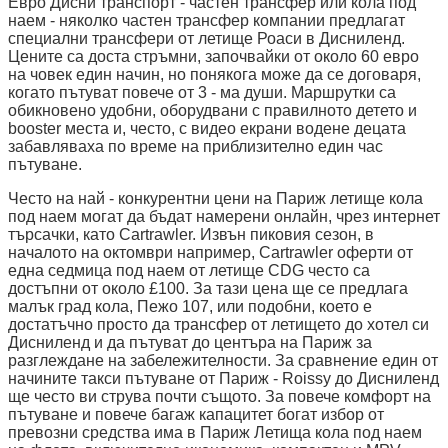
Евро Дисни транспорт - частен трансфер или кола под
наем - няколко частен трансфер компании предлагат
специални трансфери от летище Роаси в Дисниленд.
Цените са доста стръмни, започвайки от около 60 евро
на човек един начин, но понякога може да се договаря,
когато пътуват повече от 3 - ма души. Маршрутки са
обикновено удобни, оборудвани с правилното детето и
booster места и, често, с видео екрани водене децата
забавляваха по време на приблизително един час
пътуване.
Често на най - конкурентни цени на Париж летище кола
под наем могат да бъдат намерени онлайн, чрез интернет
търсачки, като Cartrawler. Извън пиковия сезон, в
началото на октомври например, Cartrawler оферти от
една седмица под наем от летище CDG често са
достъпни от около £100. За тази цена ще се предлага
малък град кола, Пежо 107, или подобни, което е
достатъчно просто да трансфер от летището до хотел си
Дисниленд и да пътуват до центъра на Париж за
разглеждане на забележителности. За сравнение един от
начините такси пътуване от Париж - Roissy до Дисниленд
ще често ви струва почти същото. За повече комфорт на
пътуване и повече багаж капацитет богат избор от
превозни средства има в Париж Летища кола под наем