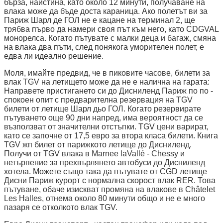
бърза, наистина, като около 12 минути, получаване на
влака може да бъде доста караница. Ако полетът ви за
Париж Шарл де ГОЛ не е кацане на терминал 2, ще
трябва първо да намери своя път към него, като CDGVAL
монорелса. Когато пътувате с малки деца и багаж, смяна
на влака два пъти, след понякога уморителен полет, е
едва ли идеално решение.
Моля, имайте предвид, че в пиковите часове, билети за
влак TGV на летището може да не е налична на гарата:
Направете пристигането си до Дисниленд Париж по по -
спокоен опит с предварителна резервация на TGV
билети от летище Шарл дьо ГОЛ. Когато резервирате
пътуването още 90 дни напред, има вероятност да се
възползват от значителни отстъпки. TGV цени варират,
като се започне от 17,5 евро за втора класа билети. Книга
TGV жп билет от парижкото летище до Дисниленд.
Получи от TGV влака в Marnee laVallé - Chessy и
нетърпение за прехвърлянето автобуси до Дисниленд
хотела. Можете също така да пътувате от CGD летище
Дисни Париж курорт с нормална скорост влак RER. Това
пътуване, обаче изискват промяна на влакове в Châtelet
Les Halles, отнема около 80 минути общо и не е много
пазаря се отколкото влак TGV.