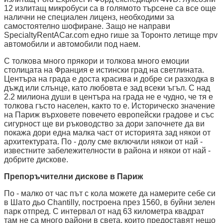
12 излитащ микробуси са в голямото търсене са все още
налични не специален лиценз, необходими за
самостоятелно шофиране. Защо не направи
SpecialtyRentACar.com едно гише за Торонто летище mpv
автомобили и автомобили под наем.
С толкова много прякори и толкова много емоции
столицата на Франция е истински град на светлината.
Центъра на града е доста красива и добре си разходка в
дъжд или слънце, като любовта е зад всеки ъгъл. С над
2.2 милиона души в центъра на града не е чудно, че тя е
толкова гъсто населен, както то е. Историческо значение
на Париж върховете повечето европейски градове и със
сигурност ще ви ръководство за дори започнете да ви
покажа дори една малка част от историята зад някои от
архитектурата. По - долу сме включили някои от най -
известните забележителности в района и някои от най -
добрите дискове.
Препоръчителни дискове в Париж
По - малко от час път с кола можете да намерите себе си
в Шато дьо Chantilly, построена през 1560, в буйни зелен
парк отпред. С интервал от над 63 километра квадрат
там не са много райони в света, които предоставят нещо