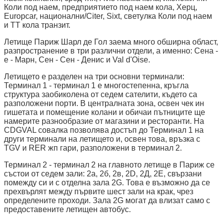
Коли под наем, предприятието под наем кола, Херц,
Europcar, национални/Citer, Sixt, светулка Коли под наем
и ТТ кола транзит.
Летище Париж Шарл де Гол заема много обширна област,
разпространение в три различни отдели, а именно: Сена -
е - Марн, Сен - Сен - Денис и Val d'Oise.
Летището е разделен на три основни терминали:
Терминал 1 - терминал 1 е многостепенна, кръгла
структура заобиколена от седем сателити, където са
разположени порти. В централната зона, освен чек ин
гишетата и помещение колани и обичаи пътниците ще
намерите разнообразие от магазини и ресторанти. На
CDGVAL совалка позволява достъп до Терминал 1 на
други терминали на летището и, освен това, връзка с
TGV и RER жп гари, разположени в терминал 2.
Терминал 2 - терминал 2 на главното летище в Париж се
състои от седем зали: 2а, 2б, 2в, 2D, 2Д, 2Е, свързани
помежду си и с отделна зала 2G. Това е възможно да се
прехвърлят между първите шест зали на крак, чрез
определените проходи. Зала 2G могат да влизат само с
предоставените летищен автобус.