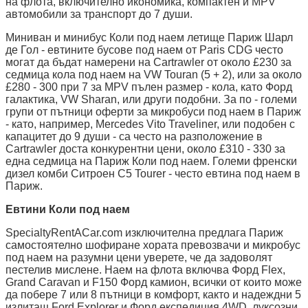
на флота, включително икономика, компактен и MPV
автомобили за транспорт до 7 души.
Миниван и минибус Коли под наем летище Париж Шарл
де Гол - евтините бусове под наем от Paris CDG често
могат да бъдат намерени на Cartrawler от около £230 за
седмица кола под наем на VW Touran (5 + 2), или за около
£280 - 300 при 7 за MPV пълен размер - кола, като Форд
галактика, VW Sharan, или други подобни. За по - големи
групи от пътници оферти за микробуси под наем в Париж
- като, например, Mercedes Vito Traveliner, или подобен с
капацитет до 9 души - са често на разположение в
Cartrawler доста конкурентни цени, около £310 - 330 за
една седмица на Париж Коли под наем. Големи френски
дизел комби Ситроен C5 Tourer - често евтина под наем в
Париж.
Евтини Коли под наем
SpecialtyRentACar.com изключителна предлага Париж
самостоятелно шофиране хората превозвачи и микробус
под наем на разумни цени уверете, че да задоволят
пестелив мислене. Наем на флота включва Форд Flex,
Grand Caravan и F150 Форд камион, всички от които може
да побере 7 или 8 пътници в комфорт, както и надеждни 5
излитащ Ford Explorer и Форд експедиция 4WD. луксозни