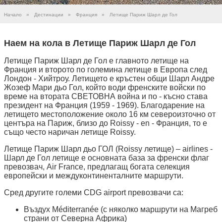
Начало
»
Дестинации
»
Франция
»
Летище Париж Шарл де Гол
Наем на кола в Летище Париж Шарл де Гол
Летище Париж Шарл де Гол е главното летище на
Франция и второто по големина летище в Европа след
Лондон - Хийтроу. Летището е кръстен общи Шарл Андре
Жозеф Мари дьо Гол, който води френските войски по
време на втората СВЕТОВНА война и по - късно става
президент на Франция (1959 - 1969). Благодарение на
летището местоположение около 16 км североизточно от
центъра на Париж, близо до Roissy - en - Франция, то е
също често наричан летище Roissy.
Летище Париж Шарл дьо ГОЛ (Roissy летище) – airlines -
Шарл де Гол летище е основната база за френски флаг
превозвач, Air France, предлагащ богата селекция
европейски и междуконтиненталните маршрути.
Сред другите големи CDG airport превозвачи са:
Въздух Méditerranée (с няколко маршрути на Магреб
страни от Северна Африка)