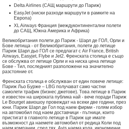
Delta Airlines (САЩ маршрути до Париж)
EasyJet (ниски разходи маршрути в рамките на
Европа)
XL Airways Франция (междуконтинентални полети
до САЩ, Южна Америка и Африка)
Великобритания полети до Париж - Шарл де ГОЛ, Орли и
Бове летища - от Великобритания, полети до летище
Париж Шарл дьо ГОЛ се предлагат с Air France, British
Airways, Easyjet, Flybe и Jet2. Френската столица е също
се обслужва от летище Орли и на ниска цена летище
Бове - Тил, последният разположени на значително
разстояние от.
Френската столица е обслужван от един повече летище:
Париж Льо Бурже – LBG получават само частни
самолети трафик (бизнес джетове). Това летище в Париж
е известен на широката публика най - вече поради Париж
Le Bourget авиошоу провеждат на всеки две години, през
юни. Париж Шарл де Гол под наем фирми - голям избор
на автомобил под наем доставчици - пътници, които
пристигат в главното летище в Париж ще имате
възможност да наемете автомобил от редица Коли под
наем компании, сред тях, Avis наема кола, икономични