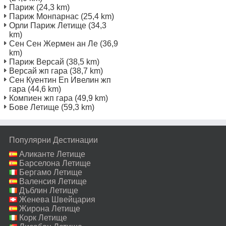
Париж
(24,3 km)
Париж Монпарнас
(25,4 km)
Орли Париж Летище
(34,3
km)
Сен Сен Жермен ан Ле
(36,9
km)
Париж Версай
(38,5 km)
Версай жп гара
(38,7 km)
Сен Куентин En Ивелин жп
гара
(44,6 km)
Компиен жп гара
(49,9 km)
Бове Летище
(59,3 km)
Популярни Дестинации
Аликанте Летище
Барселона Летище
Бергамо Летище
Валенсия Летище
Дъблин Летище
Женева Швейцария
Летище
Жирона Летище
Корк Летище