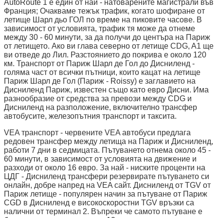
AutoRoute 1 е един от най - натоварените магистрали във
Франция; Очакваме тежък трафик, когато шофиране от
летище Шарл дьо ГОЛ по време на пиковите часове. В
зависимост от условията, трафик тя може да отнеме
между 30 - 60 минути, за да получи до центъра на Париж
от летището. Ако ви глава северно от летище CDG, A1 ще
ви отведе до Лил. Разстоянието до покрива е около 120
км. Транспорт от Париж Шарл де Гол до Дисниленд -
голяма част от всички пътници, които кацат на летище
Париж Шарл де Гол (Париж - Roissy) е заглавието на
Дисниленд Париж, известен също като евро Дисни. Има
разнообразие от средства за превози между CDG и
Дисниленд на разположение, включително трансфер
автобусите, железопътния транспорт и таксита.
VEA транспорт - червените VEA автобуси предлага
редовен трансфер между летища на Париж и Дисниленд,
работи 7 дни в седмицата. Пътуването отнема около 45 -
60 минути, в зависимост от условията на движение и
разходи от около 16 евро. За най - ниските проценти на
ЦДГ - Дисниленд трансфери резервирате пътуването си
онлайн, добре напред на VEA сайт. Дисниленд от TGV от
Париж летище - популярен начин за пътуване от Париж
CGD в Дисниленд е високоскоростни TGV връзки са
налични от терминал 2. Въпреки че самото пътуване е