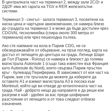
В централната част на терминал 2, между зали 2C/2г и
2Д/2F има жп гарата на TGV и RER железопътни
системи.
Терминал 3 - сингъл - залата терминал 3, посветени на
ниска цена и чартърни авиокомпании, се намира близо
до сградата на терминал 1 и може да бъде достъпен чрез
CDGVAL теснолинейка (спира около 300 метра от
терминала) или чрез пешеходна пътека.
Ако сте наемане на кола в Париж CDG, не се
обезкуражавайте от объркване, на пръв поглед, карта на
достъп от летището до центъра на града. Летище Шарл
де Гол (Париж - Roissy) се намира в близост до голяма
магистрала Autoroute 1 (също така известен във Франция
като Autoroute du Nord), която свързва Париж пръстен
кръг - булевард Периферика. В зависимост от коя част на
Париж, вие сте тръгнали да можете да изберете да
оставите A1 и вземат магистрала А3 в посока към
Montreuil, който ще ви отведе до югоизточната част на
града. Най - доброто нещо да направите е да реши кои
разгром е най - удобен за вас преди шофиране
разстояние от летището и от това следват отблизо
означения.