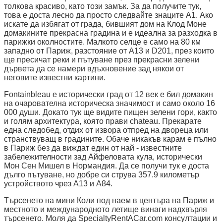
толкова красиво, като този замък. За да получите тук,
това е доста лесно да просто следвайте знаците А1. Ако
искате да избягат от града, бившият дом на Клод Моне
домакините прекрасна градина и е идеална за разходка в
парижки околностите. Малкото селце е само на 80 км
западно от Париж, разстояние от A13 и D201, през които
ще пресичат реки и пътуване през прекрасни зелени
дървета да се намери вдъхновение зад някои от
неговите известни картини.
Fontainbleau е исторически град от 12 век е бил домакин
на очарователна историческа значимост и само около 16
000 души. Докато тук ще видите пищен зелени гори, както
и голям архитектура, която прави chateau. Прекарате
една следобед, отдих от извора отпред на двореца или
странствуващ в градините. Обаче никакъв карам е пълно
в Париж без да виждат един от най - известните
забележителности зад Айфеловата кула, исторически
Мон Сен Мишел в Нормандия. Да се получи тук е доста
дълго пътуване, но добре си струва 357.9 километър
устройството чрез A13 и A84.
Търсенето на мини Коли под наем в центъра на Париж и
местното и международното летище винаги надхвърля
търсенето. Моля да SpecialtyRentACar.com консултации и