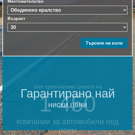
Местожителство
Възраст
Ние сравняваме цените на
Гарантирано най
1 450
ниски цени
компании за автомобили под
наем