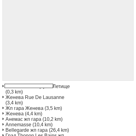
Женева Швейцария Летище
(0,3 km)
Женева Rue De Lausanne
(3,4 km)
Жп гара Женева
(3,5 km)
Женева
(4,4 km)
Анемас жп гара
(10,2 km)
Annemasse
(10,4 km)
Bellegarde жп гара
(26,4 km)
Град Thonon Les Bains жп