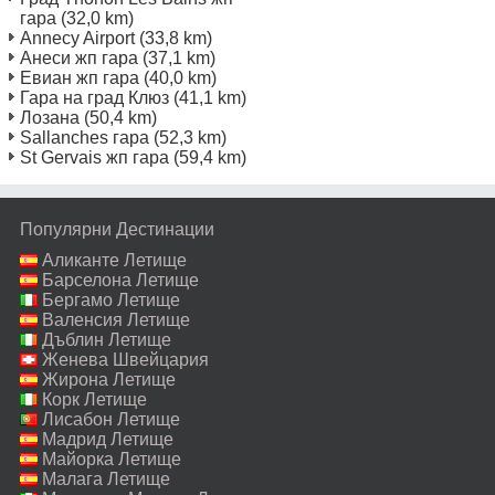
гара
(32,0 km)
Annecy Airport
(33,8 km)
Анеси жп гара
(37,1 km)
Евиан жп гара
(40,0 km)
Гара на град Клюз
(41,1 km)
Лозана
(50,4 km)
Sallanches гара
(52,3 km)
St Gervais жп гара
(59,4 km)
Популярни Дестинации
Аликанте Летище
Барселона Летище
Бергамо Летище
Валенсия Летище
Дъблин Летище
Женева Швейцария
Летище
Жирона Летище
Корк Летище
Лисабон Летище
Мадрид Летище
Майорка Летище
Малага Летище