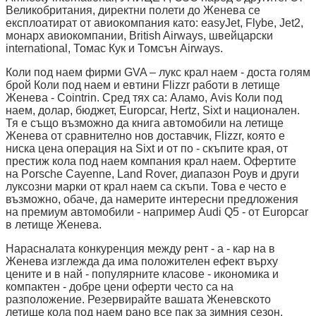
Великобритания, директни полети до Женева се
експлоатират от авиокомпания като: easyJet, Flybe, Jet2,
монарх авиокомпании, British Airways, швейцарски
international, Томас Кук и Томсън Airways.
Коли под наем фирми GVA – лукс крал наем - доста голям
брой Коли под наем и евтини Flizzr работи в летище
Женева - Cointrin. Сред тях са: Аламо, Avis Коли под
наем, долар, бюджет, Europcar, Hertz, Sixt и национален.
Тя е също възможно да книга автомобили на летище
Женева от сравнително нов доставчик, Flizzr, която е
ниска цена операция на Sixt и от по - скъпите края, от
престиж кола под наем компания крал наем. Офертите
на Porsche Cayenne, Land Rover, диапазон Роув и други
луксозни марки от крал наем са скъпи. Това е често е
възможно, обаче, да намерите интересни предложения
на премиум автомобили - например Audi Q5 - от Europcar
в летище Женева.
Нарасналата конкуренция между рент - а - кар на в
Женева изглежда да има положителен ефект върху
цените и в най - популярните класове - икономика и
компактен - добре цени оферти често са на
разположение. Резервирайте вашата Женевското
летище кола под наем рано все пак за зимния сезон.