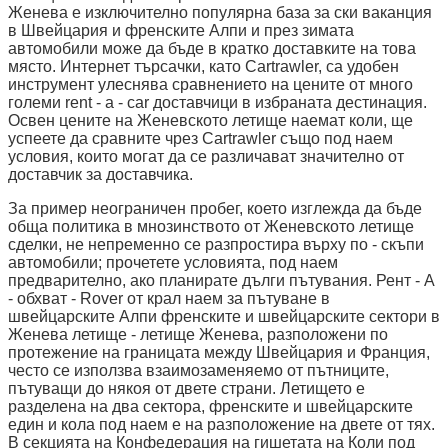
Женева е изключително популярна база за ски ваканция
в Швейцария и френските Алпи и през зимата
автомобили може да бъде в кратко доставките на това
място. Интернет търсачки, като Cartrawler, са удобен
инструмент улеснява сравнението на цените от много
големи rent - a - car доставчици в избраната дестинация.
Освен цените на Женевското летище наемат коли, ще
успеете да сравните чрез Cartrawler също под наем
условия, които могат да се различават значително от
доставчик за доставчика.
За пример неограничен пробег, което изглежда да бъде
обща политика в мнозинството от Женевското летище
сделки, не непременно се разпростира върху по - скъпи
автомобили; прочетете условията, под наем
предварително, ако планирате дълги пътувания. Рент - А
- обхват - Rover от крал наем за пътуване в
швейцарските Алпи френските и швейцарските сектори в
Женева летище - летище Женева, разположени по
протежение на границата между Швейцария и Франция,
често се използва взаимозаменяемо от пътниците,
пътуващи до някоя от двете страни. Летището е
разделена на два сектора, френските и швейцарските
един и кола под наем е на разположение на двете от тях.
В секцията на Конфедерация на гишетата на Коли под