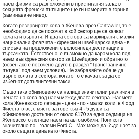
наем фирми са разположени в пристигания зала; в
секцията френски пътниците ще ги намерите в горния
(заминаване ниво).
Когато резервирате кола в Женева през Cartrawler, то е
необходимо да се посочат в кой сектор ще се качват
колата и върнати. И двата сектора са маркирани с малки
национални флагчета - френски и швейцарски една - в
списъка на предложените велосипеди дестинации в
търсачката. Естествено, е възможно да карам кола под
наем във френския сектор за Швейцария и обратното
(освен ако е посочено друго в раздел "Трансгранично
пътува" под наем условия). Не забравяйте обаче да
върне колата в сектора, когато то е качват, за да се
избегнат допълнителни такси.
Също така обикновено са налице значителни различия в
цената на кола под наем между двата сектора. Наемете
кола Женевското летище - цени - по - малки коли, в Форд
Фиеста клас, с място за горе към 4 - 5 души са
обикновено достъпни от около £170 за една седмица на
Женевското летище наем на автомобили. Понякога
значително по - големи Ford C - Max може да бъде нает за
около същата цена като Фиеста.