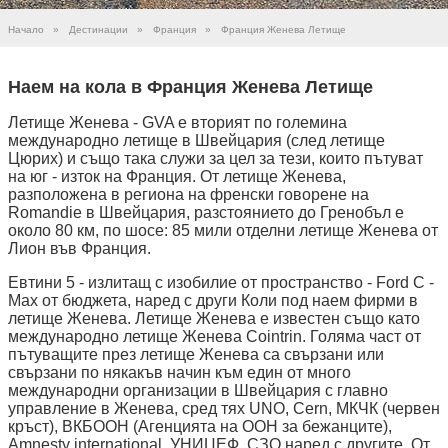
Начало
»
Дестинации
»
Франция
»
Франция Женева Летище
Наем на кола в Франция Женева Летище
Летище Женева - GVA е вторият по големина
международно летище в Швейцария (след летище
Цюрих) и също така служи за цел за тези, които пътуват
на юг - изток на Франция. От летище Женева,
разположена в региона на френски говорене на
Romandie в Швейцария, разстоянието до Гренобъл е
около 80 км, по шосе: 85 мили отделни летище Женева от
Лион във Франция.
Евтини 5 - излитащ с изобилие от пространство - Ford C -
Max от бюджета, наред с други Коли под наем фирми в
летище Женева. Летище Женева е известен също като
международно летище Женева Cointrin. Голяма част от
пътуващите през летище Женева са свързани или
свързани по някакъв начин към един от много
международни организации в Швейцария с главно
управление в Женева, сред тях UNO, Cern, МКЧК (червен
кръст), ВКБООН (Агенцията на ООН за бежанците),
Amnesty international, УНИЦЕФ, СЗО наред с другите. От