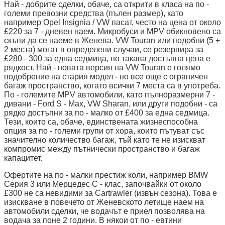
Най - добрите сделки, обаче, са открити в класа на по -
големи превозни средства (пълен размер), като
например Opel Insignia / VW пасат, често на цена от около
£220 за 7 - дневен наем. Микробуси и MPV обикновено са
скъпи да се наеме в Женева. VW Touran или подобни (5 +
2 места) могат в определени случаи, се резервира за
£280 - 300 за една седмица, но такава достъпна цена е
рядкост. Най - новата версия на VW Touran е голямо
подобрение на стария модел - но все още с ограничен
багаж пространство, когато всички 7 места са в употреба.
По - големите MPV автомобили, като пълноразмерни 7 -
дивани - Ford S - Max, VW Sharan, или други подобни - са
рядко достъпни за по - малко от £400 за една седмица.
Тези, които са, обаче, единствената жизнеспособна
опция за по - големи групи от хора, които пътуват със
значително количество багаж, тъй като те не изискват
компромис между пътнически пространство и багаж
капацитет.
Офертите на по - малки престиж коли, например BMW
Серия 3 или Мерцедес C - клас, започвайки от около
£300 не са невидими за Cartrawler (извън сезона). Това е
изискване в повечето от Женевското летище наем на
автомобили сделки, че водачът е приел позволява на
водача за поне 2 години. В някои от по - евтини