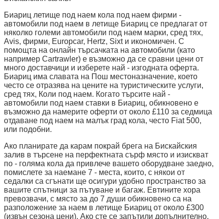
Биариц летище под наем кола под наем фирми -
автомобили под наем в летище Биариц се предлагат от
няколко големи автомобили под наем марки, сред тях,
Avis, фирми, Europcar, Hertz, Sixt и икономичен. С
помощта на онлайн търсачката на автомобили (като
например Cartrawler) е възможно да се сравни цени от
много доставчици и изберете най - изгодната оферта.
Биариц има славата на Пош местоназначение, което
често се отразява на цените на туристическите услуги,
сред тях, Коли под наем. Когато търсите най -
автомобили под наем ставки в Биариц, обикновено е
възможно да намерите оферти от около £110 за седмица
отдаване под наем на малък град кола, често Fiat 500,
или подобни.
Ако планирате да карам покрай брега на Бискайския
залив в търсене на перфектната сърф място и изискват
по - голяма кола да привлече вашето оборудване заедно,
помислете за наемане 7 - места, които, с някои от
седалки са сгънати ще осигури удобно пространство за
вашите спътници за пътуване и багаж. Евтините хора
превозвачи, с място за до 7 души обикновено са на
разположение за наем в летище Биариц от около £300
(извън сезона цени). Ако сте се запътили допълнително,