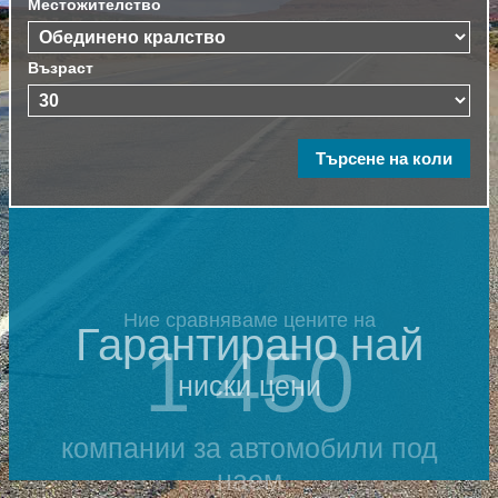
Местожителство
Възраст
Ние сравняваме цените на
Гарантирано най
1 450
ниски цени
компании за автомобили под
наем