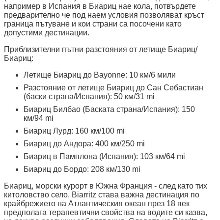
например в Испания в Биариц нае кола, потвърдете
предварително че под наем условия позволяват кръст
граница пътуване и кои страни са посочени като
допустими дестинации.
Приблизителни пътни разстояния от летище Биариц/
Биариц:
Летище Биариц до Bayonne: 10 км/6 мили
Разстояние от летище Биариц до Сан Себастиан
(баски страна/Испания): 50 км/31 mi
Биариц Билбао (Баската страна/Испания): 150
км/94 mi
Биариц Лурд: 160 км/100 mi
Биариц до Андора: 400 км/250 mi
Биариц в Памплона (Испания): 103 км/64 mi
Биариц до Бордо: 208 км/130 mi
Биариц, морски курорт в Южна Франция - след като тих
китоловство село, Biarritz става важна дестинация по
крайбрежието на Атлантическия океан през 18 век
предполага терапевтични свойства на водите си казва,