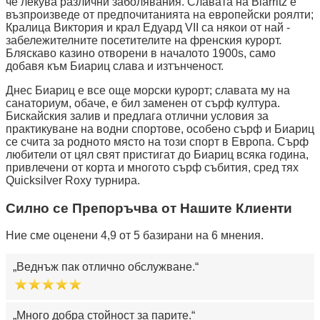
че лекува различни заболявания. Славата на Biarritz е
възпроизведе от предпочитанията на европейски роялти;
Кралица Виктория и крал Едуард VII са някои от най -
забележителните посетителите на френския курорт.
Бляскаво казино отворени в началото 1900s, само
добавя към Биариц слава и изтънченост.
Днес Биариц е все още морски курорт; славата му на
санаториум, обаче, е бил заменен от сърф култура.
Бискайския залив и предлага отлични условия за
практикуване на водни спортове, особено сърф и Биариц
се счита за родното място на този спорт в Европа. Сърф
любители от цял свят пристигат до Биариц всяка година,
привлечени от корта и многото сърф събития, сред тях
Quicksilver Roxy турнира.
Силно се Препоръчва от Нашите Клиенти
Ние сме оценени 4,9 от 5 базирани на 6 мнения.
Веднъж пак отлично обслужване.
Много добра стойност за парите.