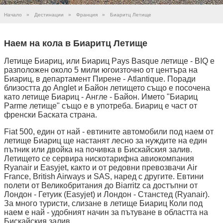
Начало
»
Дестинации
»
Франция
»
Биаритц Летище
Наем на кола в Биаритц Летище
Летище Биариц, или Биариц Pays Basque летище - BIQ е
разположен около 5 мили югоизточно от центъра на
Биариц, в департамент Пирене - Atlantique. Поради
близостта до Anglet и Байон летището също е посочена
като летище Биариц - Англе - Байон. Името "Биариц
Parme летище" също е в употреба. Биариц е част от
френски Баската страна.
Fiat 500, един от най - евтините автомобили под наем от
летище Биариц ще настанят лесно за нуждите на един
пътник или двойка на почивка в Бискайския залив.
Летището се сервира нискотарифна авиокомпания
Ryanair и Easyjet, както и от редовни превозвачи Air
France, British Airways и SAS, наред с другите. Евтини
полети от Великобритания до Biarritz са достъпни от
Лондон - Гетуик (Easyjet) и Лондон - Станстед (Ryanair).
За много туристи, слизане в летище Биариц Коли под
наем е най - удобният начин за пътуване в областта на
Бискайския залив.