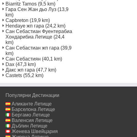
Biarritz Tarnos
(9,5 km)
Гара Сен Жан дьо Луз
(13,9
km)
Capbreton
(19,9 km)
Hendaye жп гара
(24,2 km)
Сан Себастиан Фуентерабиа
Хондарибиа Летище
(24,4
km)
Сан Себастиан жп гара
(39,9
km)
Сан Себастиян
(40,1 km)
Dax
(47,3 km)
Дакс жп гара
(47,7 km)
Castets
(55,2 km)
Популярни Дестинации
Аликанте Летище
Барселона Летище
Бергамо Летище
Валенсия Летище
Дъблин Летище
Женева Швейцария
Летище
Жирона Летище