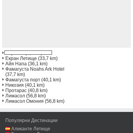
Ларнака
(0,0 km)
Екран Летище
(33,7 km)
Айя Напа
(36,1 km)
Фамагуста Noahs Ark Hotel
(37,7 km)
Фамагуста порт
(40,1 km)
Никозия
(40,1 km)
Протарас
(40,8 km)
Лимасол
(56,8 km)
Лимасол Омония
(56,8 km)
Популярни Дестинации
Аликанте Летище