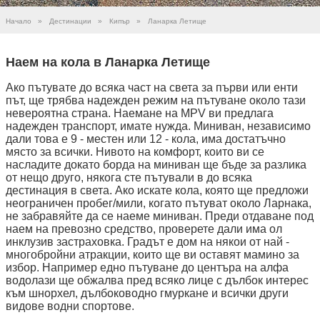
Начало
»
Дестинации
»
Кипър
»
Ланарка Летище
Наем на кола в Ланарка Летище
Ако пътувате до всяка част на света за първи или енти
път, ще трябва надежден режим на пътуване около тази
невероятна страна. Наемане на MPV ви предлага
надежден транспорт, имате нужда. Миниван, независимо
дали това е 9 - местен или 12 - кола, има достатъчно
място за всички. Нивото на комфорт, които ви се
насладите докато борда на миниван ще бъде за разлика
от нещо друго, някога сте пътували в до всяка
дестинация в света. Ако искате кола, която ще предложи
неограничен пробег/мили, когато пътуват около Ларнака,
не забравяйте да се наеме миниван. Преди отдаване под
наем на превозно средство, проверете дали има ол
инклузив застраховка. Градът е дом на някои от най -
многобройни атракции, които ще ви оставят мамино за
избор. Например едно пътуване до центъра на алфа
водолази ще обжалва пред всяко лице с дълбок интерес
към шнорхел, дълбоководно гмуркане и всички други
видове водни спортове.