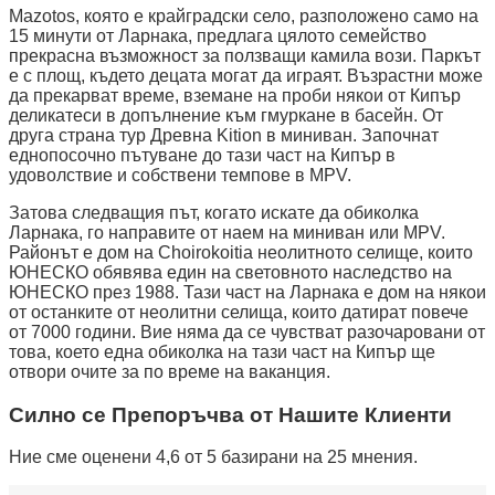
Mazotos, която е крайградски село, разположено само на
15 минути от Ларнака, предлага цялото семейство
прекрасна възможност за ползващи камила вози. Паркът
е с площ, където децата могат да играят. Възрастни може
да прекарват време, вземане на проби някои от Кипър
деликатеси в допълнение към гмуркане в басейн. От
друга страна тур Древна Kition в миниван. Започнат
еднопосочно пътуване до тази част на Кипър в
удоволствие и собствени темпове в MPV.
Затова следващия път, когато искате да обиколка
Ларнака, го направите от наем на миниван или MPV.
Районът е дом на Choirokoitia неолитното селище, които
ЮНЕСКО обявява един на световното наследство на
ЮНЕСКО през 1988. Тази част на Ларнака е дом на някои
от останките от неолитни селища, които датират повече
от 7000 години. Вие няма да се чувстват разочаровани от
това, което една обиколка на тази част на Кипър ще
отвори очите за по време на ваканция.
Силно се Препоръчва от Нашите Клиенти
Ние сме оценени 4,6 от 5 базирани на 25 мнения.