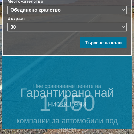
Местожителство
Възраст
Ние сравняваме цените на
Гарантирано най
1 450
ниски цени
компании за автомобили под
наем