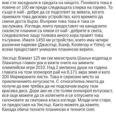
вие сте заседнали в средата на нищото. Понякога това е
повече от 100 км преди следващата спирка на гориво. То
също е най - добре да се подготвят за зимата, когато
приемате това дисково устройство, като времето да
смени доста бързо. Въпреки това това е така си
заслужава. Изгледи, които предоставят на канадските
скалисти планини са някои от най - добрите в света,
следователно защо толкова много хора правят това
пътуване. Имате 1450 км устройство, което има четири
различни паркове (Джаспър, Банф, Kootenay и Yoho), че
всеки предоставят уникален планински вериги.
Уислър: Вземат 125 км ски магистрала Шанън водопад и
Stawamus главен рок и вижте очите на зимните
олимпийски игри 2010. Над 2 милиона души на година
главата на този snowsport рай на 8,171 акра земя и като
200 Маркираните писти. Това е сериозно място за
приключението ентусиасти. С относителна лекота да
получи да вие трябва да не подскачам върху тази
красива диск. Дори ако не сте голям snowsport ентусиаст,
все още можете да се излегнете и се отпуснете на
склоновете за световна класа изгледи. Млади или стари,
се предоставя на Уислър. Както можете да кажете,
Канада обича техните планински и техните сняг.