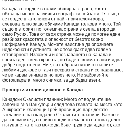
Канада се гордее в голям обширна страна, която
обхваща много различни географски пейзажи. Тя също
се гордее в като някои от най - приятелски хора,
следователно защо обичаме Канада толкова много. Той
също е вторият по големина страна в света, второ да
само Русия. Това от своя страна може да помогне един
разбират красотата и опасност от безотговорно
шофиране в Канада. Можете наистина да опознаете
недокоснати пустинята, но с този факт идва голяма
отговорност. Изложени и опознаването на Канада и
своята девствена красота, но бъдете внимателни и идват
добре подготвени. Ние, са събрали някои от нашите
любими дискове в тази прекрасна страна и се надяваме,
че ви карам внимателно през него. Не забравяйте
фотоапарата, много снимки, за да бъдат взети.
Препоръчителни дискове в Канада
Канадски Скалисти планини: Много от водачите ще
започне във Ванкувър и след това главата на места като
Ашкрофт и кладенци Грей провинция парк докато
заглавието на скандален Скалистите планини. Важно е
да запомните да гориво преди вземането на това дълго
пътуване, като газ може да бъде трудно да идват от, ако