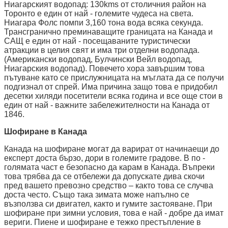
Ниагарският водопад: 130kms от столичния район на
Торонто е един от най - големите чудеса на света.
Ниагара Фолс помпи 3,160 тона вода всяка секунда.
Трансгранично преминаващите границата на Канада и
САЩ е един от най - посещаваните туристически
атракции в целия свят и има три отделни водопада.
(Американски водопад, Булчински Вейл водопад,
Ниагарския водопад). Повечето хора завършим това
пътуване като се прислужницата на мъглата да се получи
подгизнал от спрей. Има причина защо това е придобил
десетки хиляди посетители всяка година и все още стои в
един от най - важните забележителности на Канада от
1846.
Шофиране в Канада
Канада на шофиране могат да варират от начинаещи до
експерт доста бързо, дори в големите градове. В по -
голямата част е безопасно да карам в Канада. Въпреки
това трябва да се отбележи да допускате дива скочи
пред вашето превозно средство – както това се случва
доста често. Също така зимата може напълно се
възползва си двигател, както и гумите застояване. При
шофиране при зимни условия, това е най - добре да имат
вериги. Пиене и шофиране е тежко престъпление в