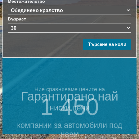
Местожителство
Възраст
Ние сравняваме цените на
Гарантирано най
1 450
ниски цени
компании за автомобили под
наем