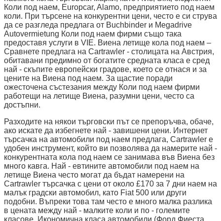
Коли под наем, Europcar, Alamo, предприятието под наем
коли. При търсене на конкурентни цени, често е си струва
да се разгледа предлага от Buchbinder и Megadrive
Autovermietung Коли под наем фирми също така
предоставя услуги в VIE. Виена летище кола под наем –
Сравнете предлага на Cartrawler - столицата на Австрия,
обитавани предимно от богатите средната класа е сред
най - скъпите европейски градове, което се отнася и за
цените на Виена под наем. За щастие поради
ожесточена състезания между Коли под наем фирми
работещи на летище Виена, разумни цени, често са
достъпни.
Разходите на някои търговски път се препоръчва, обаче,
ако искате да избегнете най - завишени цени. Интернет
търсачка на автомобили под наем предлага, Cartrawler е
удобен инструмент, който ви позволява да намерите най -
конкурентната кола под наем се занимава във Виена без
много кавга. Най - евтините автомобили под наем на
летище Виена често могат да бъдат намерени на
Cartrawler търсачка с цени от около £170 за 7 дни наем на
малък градски автомобил, като Fiat 500 или други
подобни. Въпреки това там често е много малка разлика
в цената между най - малките коли и по - големите
класове. Икономична класа автомобили (Форд Фиеста,