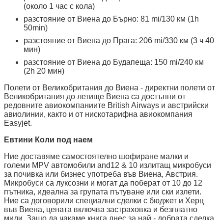
(около 1 час с кола)
разстояние от Виена до Бърно: 81 mi/130 км (1h
50min)
разстояние от Виена до Прага: 206 mi/330 км (3 ч 40
мин)
разстояние от Виена до Будапеща: 150 mi/240 км
(2h 20 мин)
Полети от Великобритания до Виена - директни полети от
Великобритания до летище Виена са достъпни от
редовните авиокомпаниите British Airways и австрийски
авиолинии, както и от нискотарифна авиокомпания
Easyjet.
Евтини Коли под наем
Ние доставяме самостоятелно шофиране малки и
големи MPV автомобили and12 & 10 излитащ микробуси
за почивка или бизнес употреба във Виена, Австрия.
Микробуси са луксозни и могат да поберат от 10 до 12
пътника, идеална за групата пътуване или ски излети.
Ние са договорили специални сделки с бюджет и Херц
във Виена, цената включва застраховка и безплатно
мили. Защо да чакаме книга днес за най - добрата сделка.