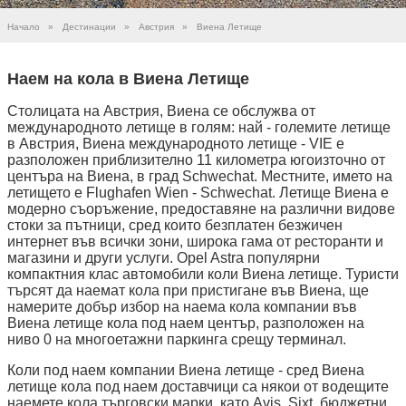
Начало
»
Дестинации
»
Австрия
»
Виена Летище
Наем на кола в Виена Летище
Столицата на Австрия, Виена се обслужва от
международното летище в голям: най - големите летище
в Австрия, Виена международното летище - VIE е
разположен приблизително 11 километра югоизточно от
центъра на Виена, в град Schwechat. Местните, името на
летището е Flughafen Wien - Schwechat. Летище Виена е
модерно съоръжение, предоставяне на различни видове
стоки за пътници, сред които безплатен безжичен
интернет във всички зони, широка гама от ресторанти и
магазини и други услуги. Opel Astra популярни
компактния клас автомобили коли Виена летище. Туристи
търсят да наемат кола при пристигане във Виена, ще
намерите добър избор на наема кола компании във
Виена летище кола под наем център, разположен на
ниво 0 на многоетажни паркинга срещу терминал.
Коли под наем компании Виена летище - сред Виена
летище кола под наем доставчици са някои от водещите
наемете кола търговски марки, като Avis, Sixt, бюджетни