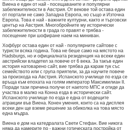
Виена е един от най - посещаваните и популярни
забележителности в Австрия. От векове той остава един
от портали не само Западна Европа, но също и Източна
Европа. Това е най - важните културни, както и търговски
център на Австрия. Многобройните му исторически
забележителности в града го правят е трябва -
посещение при шофиране наем на миниван.
Хофбург остава един от най - популярните сайтове с
туристи всяка година. Това не беше само на мястото на
Hadsburgs, но и официалната резиденция на всеки един
австрийски владетел за повече от 6 века. За такъв един
история натоварено сайт, вие трябва да карам тук със
семейството или с група приятели, за да научите повече
за произхода на Австрия. Испанското училище по езда се
връща към епохата на голям император Максимилиан II.
Поради тази причина получи от наетото МПС и отиде да
участва в малко на Конна езда в исторически сайт.
Испанското училище по езда е една от водещите
атракции във Виена. Конен умения, които са на дисплея
всеки ден ще вземе решение за обиколка на това място
една мъдра.
Виена е дом на катедралата Свети Стефан. Вие никога
няма да намерите по - важни готическата постройка от