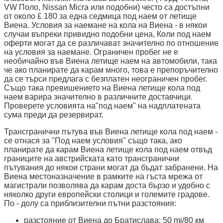
VW Поло, Nissan Micra или подобни) често са достъпни
от около £ 180 за една седмица под наем от летище
Виена. Условия за наемане на кола на Виена - в някои
случаи въпреки привидно подобни цена, Коли под наем
оферти могат да се различават значително по отношение
на условия за наемане. Ограничен пробег не е
необичайно във Виена летище наем на автомобили, така
че ако планирате да карам много, това е препоръчително
да се търси предлага с безплатен неограничен пробег.
Също така превишението на Виена летище кола под
наем варира значително в различните доставчици.
Проверете условията на"под наем" на надплатената
сума преди да резервират.
Трансгранични пътува във Виена летище кола под наем -
се отнася за "Под наем условия" също така, ако
планирате да карам Виена летище кола под наем отвъд
границите на австрийската като трансгранични
пътувания до някои страни могат да бъдат забранени. На
Виена местоназначение в рамките на гъста мрежа от
магистрали позволява да карам доста бързо и удобно с
няколко други европейски столици и големите градове.
По - долу са приблизителни пътни разстояния:
разстояние от Виена до Братислава: 50 mi/80 км