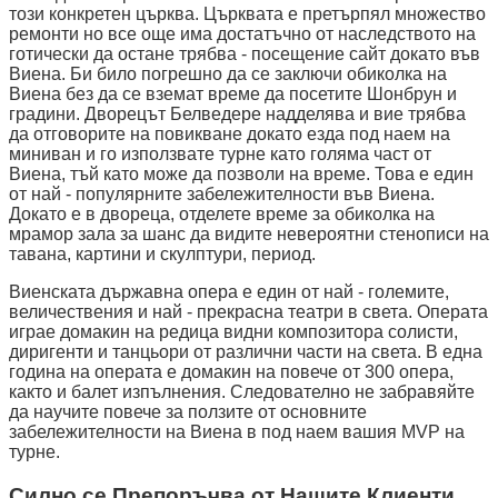
този конкретен църква. Църквата е претърпял множество
ремонти но все още има достатъчно от наследството на
готически да остане трябва - посещение сайт докато във
Виена. Би било погрешно да се заключи обиколка на
Виена без да се вземат време да посетите Шонбрун и
градини. Дворецът Белведере надделява и вие трябва
да отговорите на повикване докато езда под наем на
миниван и го използвате турне като голяма част от
Виена, тъй като може да позволи на време. Това е един
от най - популярните забележителности във Виена.
Докато е в двореца, отделете време за обиколка на
мрамор зала за шанс да видите невероятни стенописи на
тавана, картини и скулптури, период.
Виенската държавна опера е един от най - големите,
величествения и най - прекрасна театри в света. Операта
играе домакин на редица видни композитора солисти,
диригенти и танцьори от различни части на света. В една
година на операта е домакин на повече от 300 опера,
както и балет изпълнения. Следователно не забравяйте
да научите повече за ползите от основните
забележителности на Виена в под наем вашия MVP на
турне.
Силно се Препоръчва от Нашите Клиенти