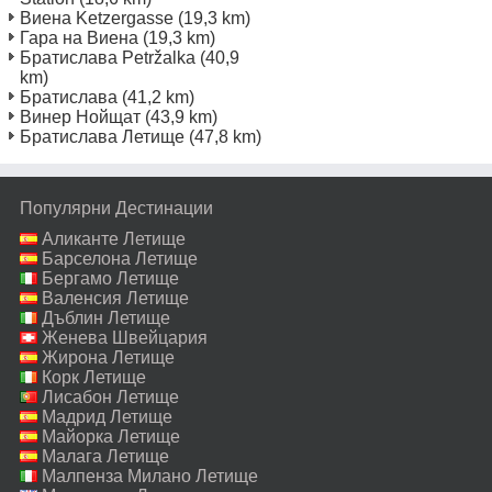
Виена Ketzergasse
(19,3 km)
Гара на Виена
(19,3 km)
Братислава Petržalka
(40,9
km)
Братислава
(41,2 km)
Винер Нойщат
(43,9 km)
Братислава Летище
(47,8 km)
Популярни Дестинации
Аликанте Летище
Барселона Летище
Бергамо Летище
Валенсия Летище
Дъблин Летище
Женева Швейцария
Летище
Жирона Летище
Корк Летище
Лисабон Летище
Мадрид Летище
Майорка Летище
Малага Летище
Малпенза Милано Летище